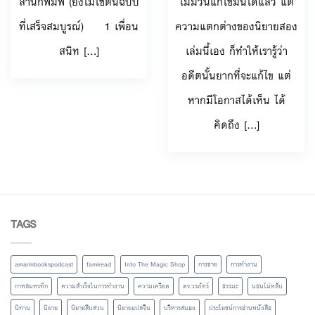
สำนักพิมพ์ (ยังไม่ใช่ต้นฉบับ
ไม่มีวันแก้ไขมันได้แล้ว แต่
ที่เสร็จสมบูรณ์) 1 เพื่อน
ความแตกต่างของนิยายสอง
สนิท [...]
เล่มนี้เอง ก็ทำให้เรารู้ว่า
อดีตนั้นยากที่จะแก้ไข แต่
หากมีโอกาสได้เห็น ได้
คิดถึง [...]
TAGS
amarinbookspodcast
famiread
Into The Magic Shop
การขาย
การทำงาน
กาหลมหรทึก
ความสำเร็จในการทำงาน
ความเครียด
ดร.วรภัทร์
ธรรมะ
นอนไม่หลับ
นิทาน
นิยาย
นิยายสืบสวน
นิยายแปลจีน
บริหารสมอง
ประโยชน์การอ่านหนังสือ