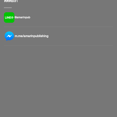
ติดต่อเรา
@amarinpub
m.me/amarinpublishing