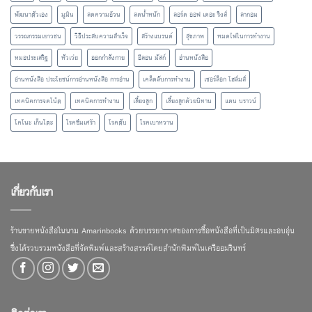
พัฒนาตัวเอง
มูมิน
ลดความอ้วน
ลดน้ำหนัก
ลอร์ด ออฟ เดอะ ริงส์
ลากอม
วรรณกรรมเยาวชน
วิธีประสบความสำเร็จ
สร้างแบรนด์
สุขภาพ
หมดไฟในการทำงาน
หมอประเสริฐ
หัวเว่ย
ออกกำลังกาย
อีลอน มัสก์
อ่านหนังสือ
อ่านหนังสือ ประโยชน์การอ่านหนังสือ การอ่าน
เคล็ดลับการทำงาน
เชอร์ล็อก โฮล์มส์
เทคนิคการจดโน้ต
เทคนิคการทำงาน
เลี้ยงลูก
เลี้ยงลูกด้วยนิทาน
แดน บราวน์
โคโนะ เก็นโตะ
โรคซึมเศร้า
โรคตับ
โรคเบาหวาน
เกี่ยวกับเรา
ร้านขายหนังสือในนาม Amarinbooks ด้วยบรรยากาศของการซื้อหนังสือที่เป็นมิตรและอบอุ่น
ซึ่งได้รวบรวมหนังสือที่จัดพิมพ์และสร้างสรรค์โดยสำนักพิมพ์ในเครืออมรินทร์