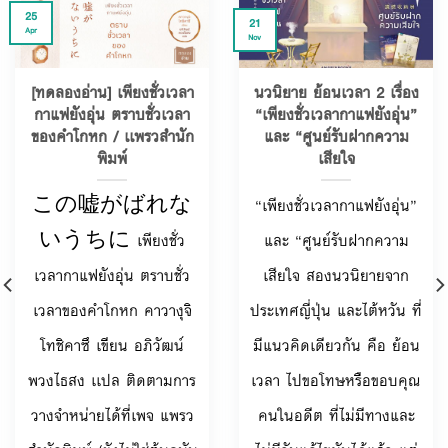
25
21
Apr
Nov
[ทดลองอ่าน] เพียงชั่วเวลา
นวนิยาย ย้อนเวลา 2 เรื่อง
กาแฟยังอุ่น ตราบชั่วเวลา
“เพียงชั่วเวลากาแฟยังอุ่น”
ของคำโกหก / เเพรวสำนัก
และ “ศูนย์รับฝากความ
พิมพ์
เสียใจ
この嘘がばれな
“เพียงชั่วเวลากาแฟยังอุ่น”
いうちに เพียงชั่ว
และ “ศูนย์รับฝากความ
เวลากาแฟยังอุ่น ตราบชั่ว
เสียใจ สองนวนิยายจาก
เวลาของคำโกหก คาวางุจิ
ประเทศญี่ปุ่น และไต้หวัน ที่
โทชิคาซึ เขียน อภิวัฒน์
มีแนวคิดเดียวกัน คือ ย้อน
พวงไธสง เเปล ติดตามการ
เวลา ไปขอโทษหรือขอบคุณ
วางจำหน่ายได้ที่เพจ แพรว
คนในอดีต ที่ไม่มีทางและ