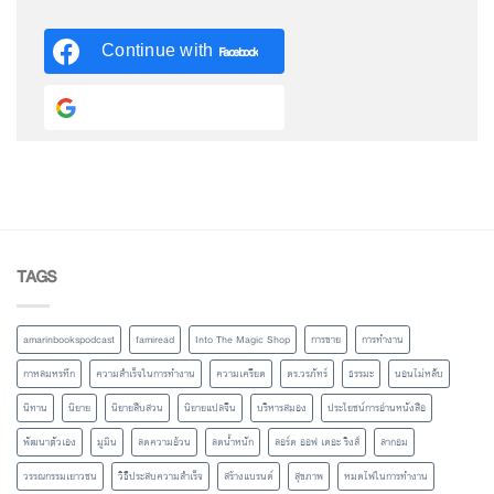
Continue with
Facebook
Continue with
Google
TAGS
amarinbookspodcast
famiread
Into The Magic Shop
การขาย
การทำงาน
กาหลมหรทึก
ความสำเร็จในการทำงาน
ความเครียด
ดร.วรภัทร์
ธรรมะ
นอนไม่หลับ
นิทาน
นิยาย
นิยายสืบสวน
นิยายแปลจีน
บริหารสมอง
ประโยชน์การอ่านหนังสือ
พัฒนาตัวเอง
มูมิน
ลดความอ้วน
ลดน้ำหนัก
ลอร์ด ออฟ เดอะ ริงส์
ลากอม
วรรณกรรมเยาวชน
วิธีประสบความสำเร็จ
สร้างแบรนด์
สุขภาพ
หมดไฟในการทำงาน