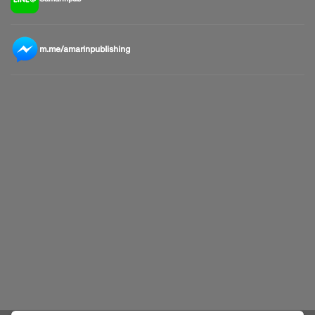
m.me/amarinpublishing