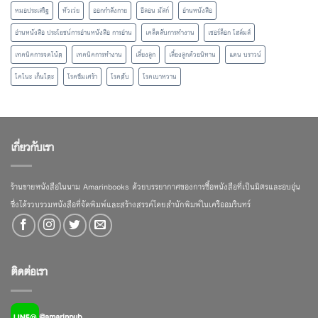
หมอประเสริฐ
หัวเว่ย
ออกกำลังกาย
อีลอน มัสก์
อ่านหนังสือ
อ่านหนังสือ ประโยชน์การอ่านหนังสือ การอ่าน
เคล็ดลับการทำงาน
เชอร์ล็อก โฮล์มส์
เทคนิคการจดโน้ต
เทคนิคการทำงาน
เลี้ยงลูก
เลี้ยงลูกด้วยนิทาน
แดน บราวน์
โคโนะ เก็นโตะ
โรคซึมเศร้า
โรคตับ
โรคเบาหวาน
เกี่ยวกับเรา
ร้านขายหนังสือในนาม Amarinbooks ด้วยบรรยากาศของการซื้อหนังสือที่เป็นมิตรและอบอุ่น
ซึ่งได้รวบรวมหนังสือที่จัดพิมพ์และสร้างสรรค์โดยสำนักพิมพ์ในเครืออมรินทร์
ติดต่อเรา
@amarinpub