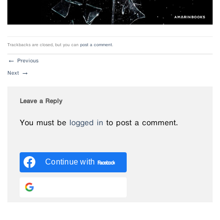
Trackbacks are closed, but you can
post a comment
.
←
Previous
Next
→
Leave a Reply
You must be
logged in
to post a comment.
Continue with
Facebook
Continue with
Google