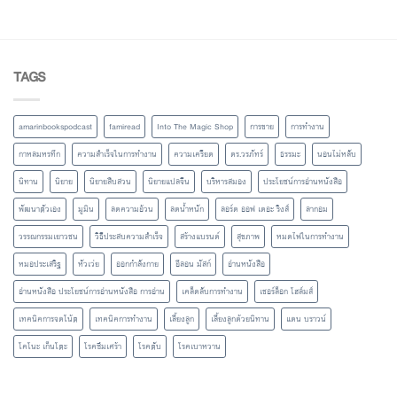
TAGS
amarinbookspodcast
famiread
Into The Magic Shop
การขาย
การทำงาน
กาหลมหรทึก
ความสำเร็จในการทำงาน
ความเครียด
ดร.วรภัทร์
ธรรมะ
นอนไม่หลับ
นิทาน
นิยาย
นิยายสืบสวน
นิยายแปลจีน
บริหารสมอง
ประโยชน์การอ่านหนังสือ
พัฒนาตัวเอง
มูมิน
ลดความอ้วน
ลดน้ำหนัก
ลอร์ด ออฟ เดอะ ริงส์
ลากอม
วรรณกรรมเยาวชน
วิธีประสบความสำเร็จ
สร้างแบรนด์
สุขภาพ
หมดไฟในการทำงาน
หมอประเสริฐ
หัวเว่ย
ออกกำลังกาย
อีลอน มัสก์
อ่านหนังสือ
อ่านหนังสือ ประโยชน์การอ่านหนังสือ การอ่าน
เคล็ดลับการทำงาน
เชอร์ล็อก โฮล์มส์
เทคนิคการจดโน้ต
เทคนิคการทำงาน
เลี้ยงลูก
เลี้ยงลูกด้วยนิทาน
แดน บราวน์
โคโนะ เก็นโตะ
โรคซึมเศร้า
โรคตับ
โรคเบาหวาน