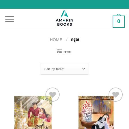
Skip
to
content
0
HOME
/
อรุณ
FILTER
Add to
Add to
Wishlist
Wishlist