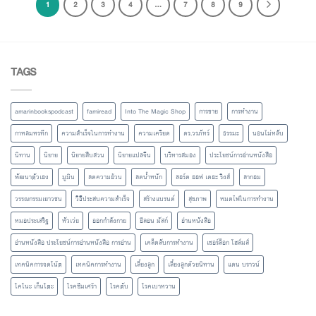
1
2
3
4
…
7
8
9
TAGS
amarinbookspodcast
famiread
Into The Magic Shop
การขาย
การทำงาน
กาหลมหรทึก
ความสำเร็จในการทำงาน
ความเครียด
ดร.วรภัทร์
ธรรมะ
นอนไม่หลับ
นิทาน
นิยาย
นิยายสืบสวน
นิยายแปลจีน
บริหารสมอง
ประโยชน์การอ่านหนังสือ
พัฒนาตัวเอง
มูมิน
ลดความอ้วน
ลดน้ำหนัก
ลอร์ด ออฟ เดอะ ริงส์
ลากอม
วรรณกรรมเยาวชน
วิธีประสบความสำเร็จ
สร้างแบรนด์
สุขภาพ
หมดไฟในการทำงาน
หมอประเสริฐ
หัวเว่ย
ออกกำลังกาย
อีลอน มัสก์
อ่านหนังสือ
อ่านหนังสือ ประโยชน์การอ่านหนังสือ การอ่าน
เคล็ดลับการทำงาน
เชอร์ล็อก โฮล์มส์
เทคนิคการจดโน้ต
เทคนิคการทำงาน
เลี้ยงลูก
เลี้ยงลูกด้วยนิทาน
แดน บราวน์
โคโนะ เก็นโตะ
โรคซึมเศร้า
โรคตับ
โรคเบาหวาน