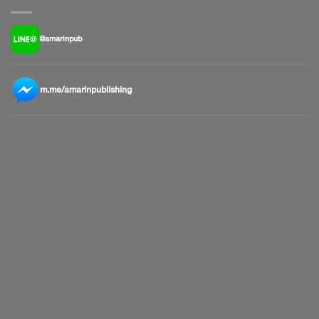
@amarinpub
m.me/amarinpublishing