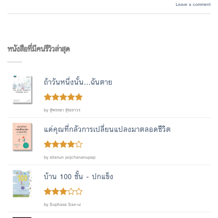
Leave a comment
หนังสือที่มีคนรีวิวล่าสุด
ถ้าวันหนึ่งนั้น...ฉันตาย
Rated
out
5
by สุพรรษา สุระถาวร
of 5
แด่คุณที่กลัวการเปลี่ยนแปลงมาตลอดชีวิต
Rated
4
by sitanun pojchananupap
out of 5
บ้าน 100 ชั้น - ปกแข็ง
Rated
by Suphasa Sae-ui
out
3