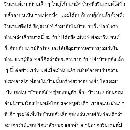
วินเซนต์แบกบ้านเล็กๆ ใหญ่ไว้บนหลัง วันหนึ่งวินเซนต์ได้ปัก
หลักลงบนเนินเขาแห่งหนึ่ง และได้พบกับกบผู้อ่อนล้าตัวหนึ่ง
วินเซนต์จึงได้เชิญชวนให้เข้ามาพักในบ้าน กบก็แปลกใจว่า
บ้านหลังเล็กขนาดนี้ จะเข้าไปได้หรือไม่นะ? ต่อมาวินเซนต์
ก็ได้พบกับแมวผู้หิวโหยและได้เชิญมาทานอาหารร่วมกันใน
บ้าน แมวผู้หิวโหยก็คิดว่าฉันจะสามารถเข้าไปยังบ้านหลังเล็ก
ๆ นี้ได้อย่างไรกัน แต่เมื่อเข้าไปแล้ว กลับต้องพบกับความ
ประหลาดใจ ที่ภายในบ้านนั้นกว้างขวางอย่างยิ่ง ใครจะมา
เป็นแขกใน “บ้านหลังใหญ่ของหนูตัวเล็ก” บ้างนะ? ก่อนจะไป
อ่านนิทานเรื่องบ้านหลังใหญ่ของหนูตัวเล็ก เราขอแนะนำแขก
ที่เด็กๆจะได้เห็นในบ้านหลังเล็กๆของวินเซนต์กันก่อนดีกว่า
จะบอกว่ามีแขกปริศนาด้วยนะ แขกทั้ง 9 ชนิดของวินเซนต์มี