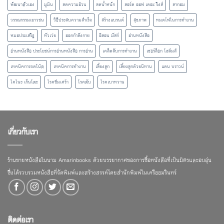
พัฒนาตัวเอง
มูมิน
ลดความอ้วน
ลดน้ำหนัก
ลอร์ด ออฟ เดอะ ริงส์
ลากอม
วรรณกรรมเยาวชน
วิธีประสบความสำเร็จ
สร้างแบรนด์
สุขภาพ
หมดไฟในการทำงาน
หมอประเสริฐ
หัวเว่ย
ออกกำลังกาย
อีลอน มัสก์
อ่านหนังสือ
อ่านหนังสือ ประโยชน์การอ่านหนังสือ การอ่าน
เคล็ดลับการทำงาน
เชอร์ล็อก โฮล์มส์
เทคนิคการจดโน้ต
เทคนิคการทำงาน
เลี้ยงลูก
เลี้ยงลูกด้วยนิทาน
แดน บราวน์
โคโนะ เก็นโตะ
โรคซึมเศร้า
โรคตับ
โรคเบาหวาน
เกี่ยวกับเรา
ร้านขายหนังสือในนาม Amarinbooks ด้วยบรรยากาศของการซื้อหนังสือที่เป็นมิตรและอบอุ่น
ซึ่งได้รวบรวมหนังสือที่จัดพิมพ์และสร้างสรรค์โดยสำนักพิมพ์ในเครืออมรินทร์
ติดต่อเรา