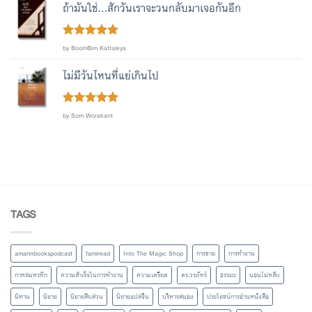
of 5
ถ้ามันใช่...สักวันเราจะวนกลับมาเจอกันอีก
Rated
out
5
by BoomBim Kattaleya
of 5
ไม่มีวันไหนที่แย่เกินไป
Rated
out
5
by Som Worakant
of 5
TAGS
amarinbookspodcast
famiread
Into The Magic Shop
การขาย
การทำงาน
กาหลมหรทึก
ความสำเร็จในการทำงาน
ความเครียด
ดร.วรภัทร์
ธรรมะ
นอนไม่หลับ
นิทาน
นิยาย
นิยายสืบสวน
นิยายแปลจีน
บริหารสมอง
ประโยชน์การอ่านหนังสือ