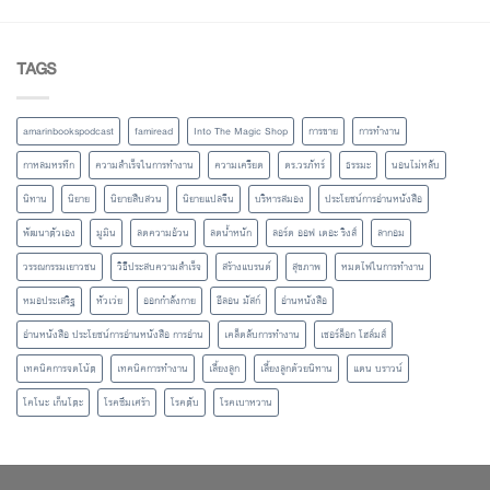
TAGS
amarinbookspodcast
famiread
Into The Magic Shop
การขาย
การทำงาน
กาหลมหรทึก
ความสำเร็จในการทำงาน
ความเครียด
ดร.วรภัทร์
ธรรมะ
นอนไม่หลับ
นิทาน
นิยาย
นิยายสืบสวน
นิยายแปลจีน
บริหารสมอง
ประโยชน์การอ่านหนังสือ
พัฒนาตัวเอง
มูมิน
ลดความอ้วน
ลดน้ำหนัก
ลอร์ด ออฟ เดอะ ริงส์
ลากอม
วรรณกรรมเยาวชน
วิธีประสบความสำเร็จ
สร้างแบรนด์
สุขภาพ
หมดไฟในการทำงาน
หมอประเสริฐ
หัวเว่ย
ออกกำลังกาย
อีลอน มัสก์
อ่านหนังสือ
อ่านหนังสือ ประโยชน์การอ่านหนังสือ การอ่าน
เคล็ดลับการทำงาน
เชอร์ล็อก โฮล์มส์
เทคนิคการจดโน้ต
เทคนิคการทำงาน
เลี้ยงลูก
เลี้ยงลูกด้วยนิทาน
แดน บราวน์
โคโนะ เก็นโตะ
โรคซึมเศร้า
โรคตับ
โรคเบาหวาน