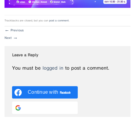
Trackbacks are closed, but you can
post a comment
.
←
Previous
Next
→
Leave a Reply
You must be
logged in
to post a comment.
Continue with
Facebook
Continue with
Google