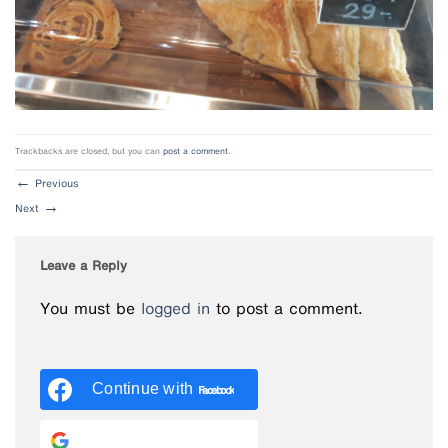
Trackbacks are closed, but you can
post a comment
.
←
Previous
Next
→
Leave a Reply
You must be
logged in
to post a comment.
Continue with
Facebook
Continue with
Google