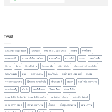
TAGS
amarinbookspodcast
famiread
Into The Magic Shop
การขาย
การทำงาน
กาหลมหรทึก
ความสำเร็จในการทำงาน
ความเครียด
ดร.วรภัทร์
ธรรมะ
นอนไม่หลับ
นิทาน
นิยาย
นิยายสืบสวน
นิยายแปลจีน
บริหารสมอง
ประโยชน์การอ่านหนังสือ
พัฒนาตัวเอง
มูมิน
ลดความอ้วน
ลดน้ำหนัก
ลอร์ด ออฟ เดอะ ริงส์
ลากอม
วรรณกรรมเยาวชน
วิธีประสบความสำเร็จ
สร้างแบรนด์
สุขภาพ
หมดไฟในการทำงาน
หมอประเสริฐ
หัวเว่ย
ออกกำลังกาย
อีลอน มัสก์
อ่านหนังสือ
อ่านหนังสือ ประโยชน์การอ่านหนังสือ การอ่าน
เคล็ดลับการทำงาน
เชอร์ล็อก โฮล์มส์
เทคนิคการจดโน้ต
เทคนิคการทำงาน
เลี้ยงลูก
เลี้ยงลูกด้วยนิทาน
แดน บราวน์