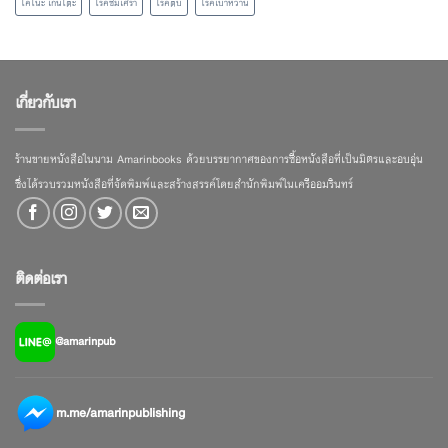
โคโนะ เก็นโตะ
โรคซึมเศร้า
โรคตับ
โรคเบาหวาน
เกี่ยวกับเรา
ร้านขายหนังสือในนาม Amarinbooks ด้วยบรรยากาศของการซื้อหนังสือที่เป็นมิตรและอบอุ่น
ซึ่งได้รวบรวมหนังสือที่จัดพิมพ์และสร้างสรรค์โดยสำนักพิมพ์ในเครืออมรินทร์
ติดต่อเรา
@amarinpub
m.me/amarinpublishing