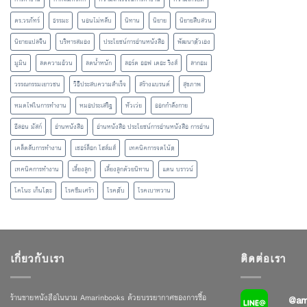
ดร.วรภัทร์
ธรรมะ
นอนไม่หลับ
นิทาน
นิยาย
นิยายสืบสวน
นิยายแปลจีน
บริหารสมอง
ประโยชน์การอ่านหนังสือ
พัฒนาตัวเอง
มูมิน
ลดความอ้วน
ลดน้ำหนัก
ลอร์ด ออฟ เดอะ ริงส์
ลากอม
วรรณกรรมเยาวชน
วิธีประสบความสำเร็จ
สร้างแบรนด์
สุขภาพ
หมดไฟในการทำงาน
หมอประเสริฐ
หัวเว่ย
ออกกำลังกาย
อีลอน มัสก์
อ่านหนังสือ
อ่านหนังสือ ประโยชน์การอ่านหนังสือ การอ่าน
เคล็ดลับการทำงาน
เชอร์ล็อก โฮล์มส์
เทคนิคการจดโน้ต
เทคนิคการทำงาน
เลี้ยงลูก
เลี้ยงลูกด้วยนิทาน
แดน บราวน์
โคโนะ เก็นโตะ
โรคซึมเศร้า
โรคตับ
โรคเบาหวาน
เกี่ยวกับเรา
ติดต่อเรา
ร้านขายหนังสือในนาม Amarinbooks ด้วยบรรยากาศของการซื้อ
@am