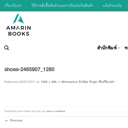
Skip
เกี่ยวกับเรา
วิธีการสั่งซื้อสินค้าและการรับประกันสินค้า
แจ้งชำระเงิน
to
content
สำนักพิมพ์
ห
shoes-2465907_1280
Published
25/07/2017
at
1280 × 896
in
Minimalism ยิ่งน้อย ยิ่งสุข จริงหรือเปล่า
Trackbacks are closed, but you can
post a comment
.
←
Previous