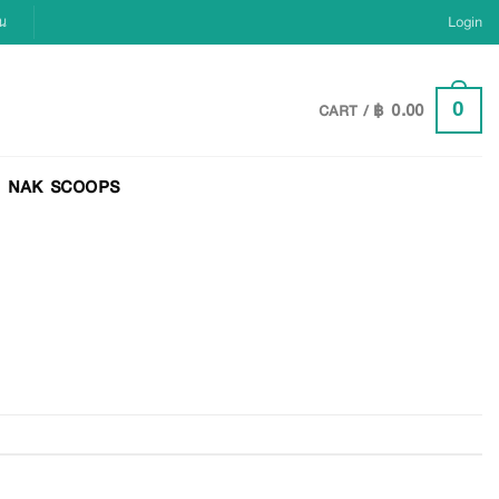
ยน
Login
฿
0.00
0
CART /
NAK SCOOPS