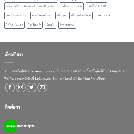
อ่านหนังสือ ประโยชน์การอ่านหนังสือ การอ่าน
เคล็ดลับการทำงาน
เชอร์ล็อก โฮล์มส์
เทคนิคการจดโน้ต
เทคนิคการทำงาน
เลี้ยงลูก
เลี้ยงลูกด้วยนิทาน
แดน บราวน์
โคโนะ เก็นโตะ
โรคซึมเศร้า
โรคตับ
โรคเบาหวาน
เกี่ยวกับเรา
ร้านขายหนังสือในนาม Amarinbooks ด้วยบรรยากาศของการซื้อหนังสือที่เป็นมิตรและอบอุ่น
ซึ่งได้รวบรวมหนังสือที่จัดพิมพ์และสร้างสรรค์โดยสำนักพิมพ์ในเครืออมรินทร์
ติดต่อเรา
@amarinpub