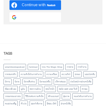
Continue with
Facebook
Continue with
Google
TAGS
amarinbookspodcast
famiread
Into The Magic Shop
การขาย
การทำงาน
กาหลมหรทึก
ความสำเร็จในการทำงาน
ความเครียด
ดร.วรภัทร์
ธรรมะ
นอนไม่หลับ
นิทาน
นิยาย
นิยายสืบสวน
นิยายแปลจีน
บริหารสมอง
ประโยชน์การอ่านหนังสือ
พัฒนาตัวเอง
มูมิน
ลดความอ้วน
ลดน้ำหนัก
ลอร์ด ออฟ เดอะ ริงส์
ลากอม
วรรณกรรมเยาวชน
วิธีประสบความสำเร็จ
สร้างแบรนด์
สุขภาพ
หมดไฟในการทำงาน
หมอประเสริฐ
หัวเว่ย
ออกกำลังกาย
อีลอน มัสก์
อ่านหนังสือ