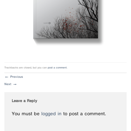
Trackbacks are closed, but you can
post a comment
.
←
Previous
Next
→
Leave a Reply
You must be
logged in
to post a comment.