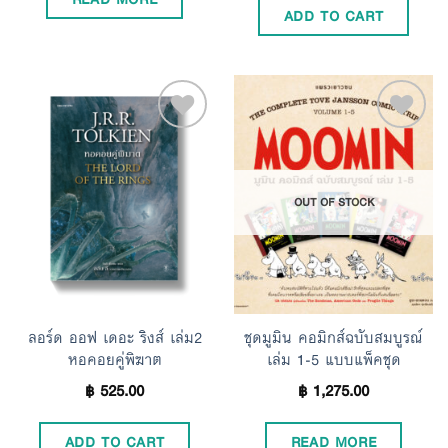
ADD TO CART
Add to
Add to
OUT OF STOCK
Wishlist
Wishlist
ลอร์ด ออฟ เดอะ ริงส์ เล่ม2
ชุดมูมิน คอมิกส์ฉบับสมบูรณ์
หอคอยคู่พิฆาต
เล่ม 1-5 แบบแพ็คชุด
฿
525.00
฿
1,275.00
ADD TO CART
READ MORE