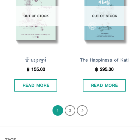
Add to
Add to
OUT OF STOCK
OUT OF STOCK
Wishlist
Wishlist
บ้านมุมพูห์
The Happiness of Kati
฿
155.00
฿
295.00
READ MORE
READ MORE
1
2
TAGS