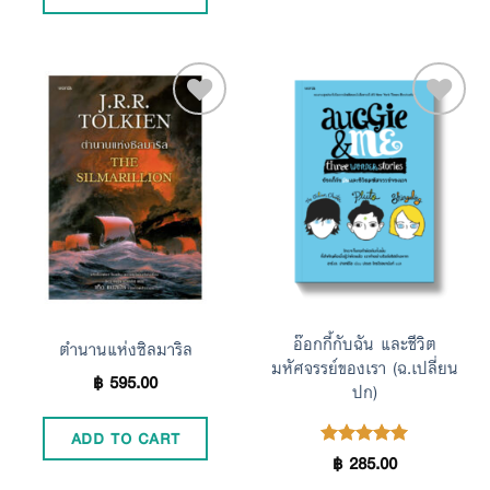
Add to
Add to
Wishlist
Wishlist
อ๊อกกี้กับฉัน และชีวิต
ตำนานแห่งซิลมาริล
มหัศจรรย์ของเรา (ฉ.เปลี่ยน
฿
595.00
ปก)
ADD TO CART
฿
285.00
Rated
5.00
out of 5