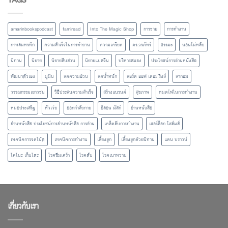
amarinbookspodcast
famiread
Into The Magic Shop
การขาย
การทำงาน
กาหลมหรทึก
ความสำเร็จในการทำงาน
ความเครียด
ดร.วรภัทร์
ธรรมะ
นอนไม่หลับ
นิทาน
นิยาย
นิยายสืบสวน
นิยายแปลจีน
บริหารสมอง
ประโยชน์การอ่านหนังสือ
พัฒนาตัวเอง
มูมิน
ลดความอ้วน
ลดน้ำหนัก
ลอร์ด ออฟ เดอะ ริงส์
ลากอม
วรรณกรรมเยาวชน
วิธีประสบความสำเร็จ
สร้างแบรนด์
สุขภาพ
หมดไฟในการทำงาน
หมอประเสริฐ
หัวเว่ย
ออกกำลังกาย
อีลอน มัสก์
อ่านหนังสือ
อ่านหนังสือ ประโยชน์การอ่านหนังสือ การอ่าน
เคล็ดลับการทำงาน
เชอร์ล็อก โฮล์มส์
เทคนิคการจดโน้ต
เทคนิคการทำงาน
เลี้ยงลูก
เลี้ยงลูกด้วยนิทาน
แดน บราวน์
โคโนะ เก็นโตะ
โรคซึมเศร้า
โรคตับ
โรคเบาหวาน
เกี่ยวกับเรา