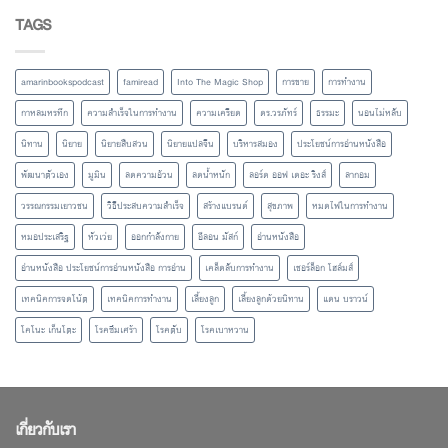
TAGS
amarinbookspodcast
famiread
Into The Magic Shop
การขาย
การทำงาน
กาหลมหรทึก
ความสำเร็จในการทำงาน
ความเครียด
ดร.วรภัทร์
ธรรมะ
นอนไม่หลับ
นิทาน
นิยาย
นิยายสืบสวน
นิยายแปลจีน
บริหารสมอง
ประโยชน์การอ่านหนังสือ
พัฒนาตัวเอง
มูมิน
ลดความอ้วน
ลดน้ำหนัก
ลอร์ด ออฟ เดอะ ริงส์
ลากอม
วรรณกรรมเยาวชน
วิธีประสบความสำเร็จ
สร้างแบรนด์
สุขภาพ
หมดไฟในการทำงาน
หมอประเสริฐ
หัวเว่ย
ออกกำลังกาย
อีลอน มัสก์
อ่านหนังสือ
อ่านหนังสือ ประโยชน์การอ่านหนังสือ การอ่าน
เคล็ดลับการทำงาน
เชอร์ล็อก โฮล์มส์
เทคนิคการจดโน้ต
เทคนิคการทำงาน
เลี้ยงลูก
เลี้ยงลูกด้วยนิทาน
แดน บราวน์
โคโนะ เก็นโตะ
โรคซึมเศร้า
โรคตับ
โรคเบาหวาน
เกี่ยวกับเรา