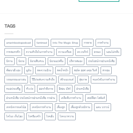
TAGS
amarinbookspodcast
famiread
Into The Magic Shop
การขาย
การทำงาน
กาหลมหรทึก
ความสำเร็จในการทำงาน
ความเครียด
ดร.วรภัทร์
ธรรมะ
นอนไม่หลับ
นิทาน
นิยาย
นิยายสืบสวน
นิยายแปลจีน
บริหารสมอง
ประโยชน์การอ่านหนังสือ
พัฒนาตัวเอง
มูมิน
ลดความอ้วน
ลดน้ำหนัก
ลอร์ด ออฟ เดอะ ริงส์
ลากอม
วรรณกรรมเยาวชน
วิธีประสบความสำเร็จ
สร้างแบรนด์
สุขภาพ
หมดไฟในการทำงาน
หมอประเสริฐ
หัวเว่ย
ออกกำลังกาย
อีลอน มัสก์
อ่านหนังสือ
อ่านหนังสือ ประโยชน์การอ่านหนังสือ การอ่าน
เคล็ดลับการทำงาน
เชอร์ล็อก โฮล์มส์
เทคนิคการจดโน้ต
เทคนิคการทำงาน
เลี้ยงลูก
เลี้ยงลูกด้วยนิทาน
แดน บราวน์
โคโนะ เก็นโตะ
โรคซึมเศร้า
โรคตับ
โรคเบาหวาน