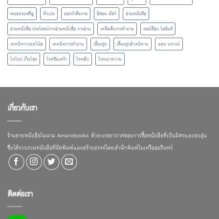
หมอประเสริฐ
หัวเว่ย
ออกกำลังกาย
อีลอน มัสก์
อ่านหนังสือ
อ่านหนังสือ ประโยชน์การอ่านหนังสือ การอ่าน
เคล็ดลับการทำงาน
เชอร์ล็อก โฮล์มส์
เทคนิคการจดโน้ต
เทคนิคการทำงาน
เลี้ยงลูก
เลี้ยงลูกด้วยนิทาน
แดน บราวน์
โคโนะ เก็นโตะ
โรคซึมเศร้า
โรคตับ
โรคเบาหวาน
เกี่ยวกับเรา
ร้านขายหนังสือในนาม Amarinbooks ด้วยบรรยากาศของการซื้อหนังสือที่เป็นมิตรและอบอุ่น
ซึ่งได้รวบรวมหนังสือที่จัดพิมพ์และสร้างสรรค์โดยสำนักพิมพ์ในเครืออมรินทร์
ติดต่อเรา