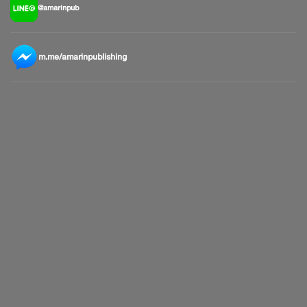
@amarinpub
m.me/amarinpublishing