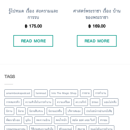
รู้ไปหมด เรื่อง สงครามและ
ศาสตร์พระราชา เรื่อง บ้าน
การรบ
ของพระราชา
฿
175.00
฿
169.00
READ MORE
READ MORE
TAGS
amarinbookspodcast
famiread
Into The Magic Shop
การขาย
การทำงาน
กาหลมหรทึก
ความสำเร็จในการทำงาน
ความเครียด
ดร.วรภัทร์
ธรรมะ
นอนไม่หลับ
นิทาน
นิยาย
นิยายสืบสวน
นิยายแปลจีน
บริหารสมอง
ประโยชน์การอ่านหนังสือ
พัฒนาตัวเอง
มูมิน
ลดความอ้วน
ลดน้ำหนัก
ลอร์ด ออฟ เดอะ ริงส์
ลากอม
วรรณกรรมเยาวชน
วิธีประสบความสำเร็จ
สร้างแบรนด์
สุขภาพ
หมดไฟในการทำงาน