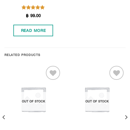
฿
99.00
Rated
5.00
out of 5
READ MORE
RELATED PRODUCTS
Add to
Add to
OUT OF STOCK
OUT OF STOCK
Wishlist
Wishlist