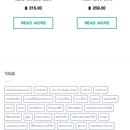
฿
315.00
฿
259.00
READ MORE
READ MORE
TAGS
amarinbookspodcast
famiread
Into The Magic Shop
การขาย
การทำงาน
กาหลมหรทึก
ความสำเร็จในการทำงาน
ความเครียด
ดร.วรภัทร์
ธรรมะ
นอนไม่หลับ
นิทาน
นิยาย
นิยายสืบสวน
นิยายแปลจีน
บริหารสมอง
ประโยชน์การอ่านหนังสือ
พัฒนาตัวเอง
มูมิน
ลดความอ้วน
ลดน้ำหนัก
ลอร์ด ออฟ เดอะ ริงส์
ลากอม
วรรณกรรมเยาวชน
วิธีประสบความสำเร็จ
สร้างแบรนด์
สุขภาพ
หมดไฟในการทำงาน