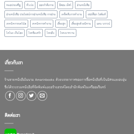
หมอประเสริฐ
หัวเว่ย
ออกกำลังกาย
อีลอน มัสก์
อ่านหนังสือ
อ่านหนังสือ ประโยชน์การอ่านหนังสือ การอ่าน
เคล็ดลับการทำงาน
เชอร์ล็อก โฮล์มส์
เทคนิคการจดโน้ต
เทคนิคการทำงาน
เลี้ยงลูก
เลี้ยงลูกด้วยนิทาน
แดน บราวน์
โคโนะ เก็นโตะ
โรคซึมเศร้า
โรคตับ
โรคเบาหวาน
เกี่ยวกับเรา
ร้านขายหนังสือในนาม Amarinbooks ด้วยบรรยากาศของการซื้อหนังสือที่เป็นมิตรและอบอุ่น
ซึ่งได้รวบรวมหนังสือที่จัดพิมพ์และสร้างสรรค์โดยสำนักพิมพ์ในเครืออมรินทร์
ติดต่อเรา