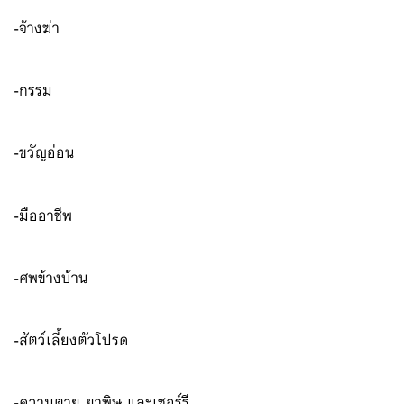
-จ้างฆ่า
-กรรม
-ขวัญอ่อน
-มืออาชีพ
-ศพข้างบ้าน
-สัตว์เลี้ยงตัวโปรด
-ความตาย ยาพิษ และเชอร์รี