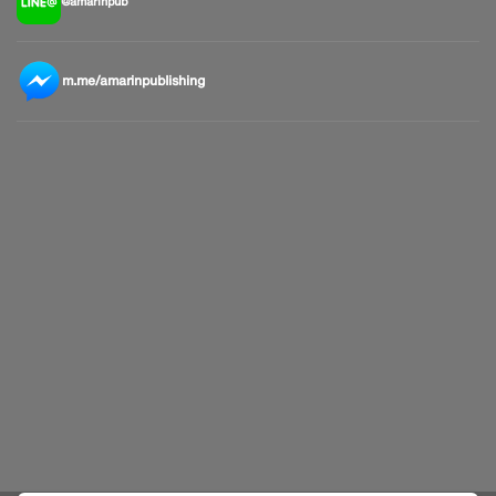
@amarinpub
m.me/amarinpublishing