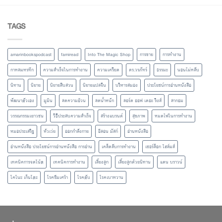
TAGS
amarinbookspodcast
famiread
Into The Magic Shop
การขาย
การทำงาน
กาหลมหรทึก
ความสำเร็จในการทำงาน
ความเครียด
ดร.วรภัทร์
ธรรมะ
นอนไม่หลับ
นิทาน
นิยาย
นิยายสืบสวน
นิยายแปลจีน
บริหารสมอง
ประโยชน์การอ่านหนังสือ
พัฒนาตัวเอง
มูมิน
ลดความอ้วน
ลดน้ำหนัก
ลอร์ด ออฟ เดอะ ริงส์
ลากอม
วรรณกรรมเยาวชน
วิธีประสบความสำเร็จ
สร้างแบรนด์
สุขภาพ
หมดไฟในการทำงาน
หมอประเสริฐ
หัวเว่ย
ออกกำลังกาย
อีลอน มัสก์
อ่านหนังสือ
อ่านหนังสือ ประโยชน์การอ่านหนังสือ การอ่าน
เคล็ดลับการทำงาน
เชอร์ล็อก โฮล์มส์
เทคนิคการจดโน้ต
เทคนิคการทำงาน
เลี้ยงลูก
เลี้ยงลูกด้วยนิทาน
แดน บราวน์
โคโนะ เก็นโตะ
โรคซึมเศร้า
โรคตับ
โรคเบาหวาน