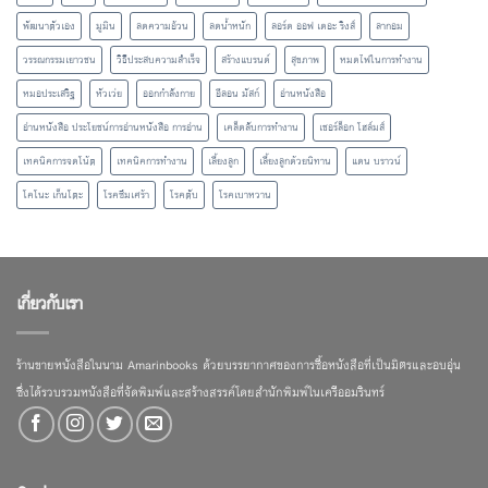
พัฒนาตัวเอง
มูมิน
ลดความอ้วน
ลดน้ำหนัก
ลอร์ด ออฟ เดอะ ริงส์
ลากอม
วรรณกรรมเยาวชน
วิธีประสบความสำเร็จ
สร้างแบรนด์
สุขภาพ
หมดไฟในการทำงาน
หมอประเสริฐ
หัวเว่ย
ออกกำลังกาย
อีลอน มัสก์
อ่านหนังสือ
อ่านหนังสือ ประโยชน์การอ่านหนังสือ การอ่าน
เคล็ดลับการทำงาน
เชอร์ล็อก โฮล์มส์
เทคนิคการจดโน้ต
เทคนิคการทำงาน
เลี้ยงลูก
เลี้ยงลูกด้วยนิทาน
แดน บราวน์
โคโนะ เก็นโตะ
โรคซึมเศร้า
โรคตับ
โรคเบาหวาน
เกี่ยวกับเรา
ร้านขายหนังสือในนาม Amarinbooks ด้วยบรรยากาศของการซื้อหนังสือที่เป็นมิตรและอบอุ่น
ซึ่งได้รวบรวมหนังสือที่จัดพิมพ์และสร้างสรรค์โดยสำนักพิมพ์ในเครืออมรินทร์