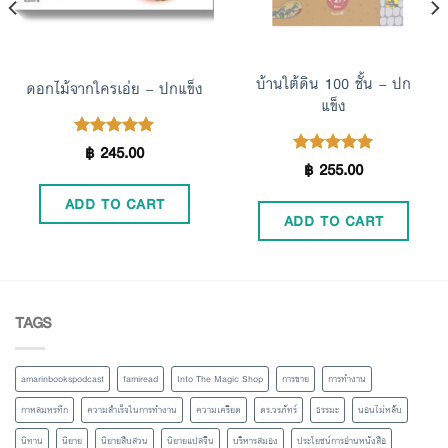
บ้านใต้ดิน 100 ชั้น – ปก
ดอกไม้จากใครเอ่ย – ปกแข็ง
แข็ง
฿
245.00
Rated
5.00
฿
255.00
Rated
5.00
out of 5
out of 5
ADD TO CART
ADD TO CART
TAGS
amarinbookspodcast
famiread
Into The Magic Shop
การขาย
การทำงาน
กาหลมหรทึก
ความสำเร็จในการทำงาน
ความเครียด
ดร.วรภัทร์
ธรรมะ
นอนไม่หลับ
นิทาน
นิยาย
นิยายสืบสวน
นิยายแปลจีน
บริหารสมอง
ประโยชน์การอ่านหนังสือ