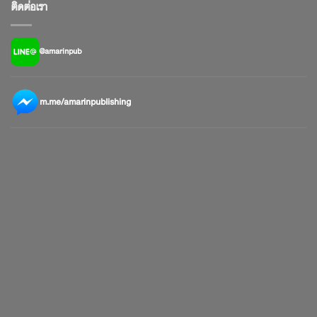
ติดต่อเรา
@amarinpub
m.me/amarinpublishing