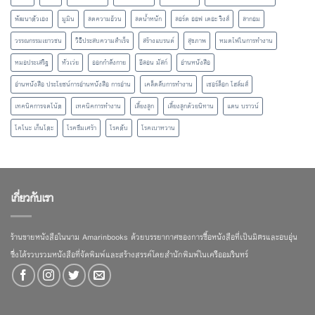
พัฒนาตัวเอง
มูมิน
ลดความอ้วน
ลดน้ำหนัก
ลอร์ด ออฟ เดอะ ริงส์
ลากอม
วรรณกรรมเยาวชน
วิธีประสบความสำเร็จ
สร้างแบรนด์
สุขภาพ
หมดไฟในการทำงาน
หมอประเสริฐ
หัวเว่ย
ออกกำลังกาย
อีลอน มัสก์
อ่านหนังสือ
อ่านหนังสือ ประโยชน์การอ่านหนังสือ การอ่าน
เคล็ดลับการทำงาน
เชอร์ล็อก โฮล์มส์
เทคนิคการจดโน้ต
เทคนิคการทำงาน
เลี้ยงลูก
เลี้ยงลูกด้วยนิทาน
แดน บราวน์
โคโนะ เก็นโตะ
โรคซึมเศร้า
โรคตับ
โรคเบาหวาน
เกี่ยวกับเรา
ร้านขายหนังสือในนาม Amarinbooks ด้วยบรรยากาศของการซื้อหนังสือที่เป็นมิตรและอบอุ่น
ซึ่งได้รวบรวมหนังสือที่จัดพิมพ์และสร้างสรรค์โดยสำนักพิมพ์ในเครืออมรินทร์