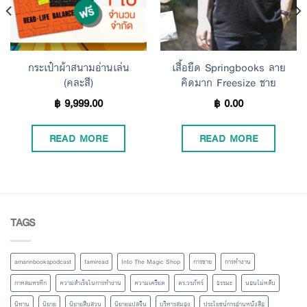
กระเป๋าผ้าสนามอ่านเล่น
เสื้อยืด Springbooks ลาย
(คละสี)
คิดมาก Freesize ชาย
฿
9,999.00
฿
0.00
READ MORE
READ MORE
TAGS
amarinbookspodcast
famiread
Into The Magic Shop
การขาย
การทำงาน
กาหลมหรทึก
ความสำเร็จในการทำงาน
ความเครียด
ดร.วรภัทร์
ธรรมะ
นอนไม่หลับ
นิทาน
นิยาย
นิยายสืบสวน
นิยายแปลจีน
บริหารสมอง
ประโยชน์การอ่านหนังสือ