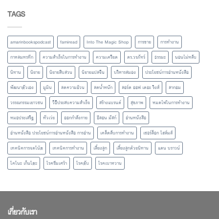
TAGS
amarinbookspodcast
famiread
Into The Magic Shop
การขาย
การทำงาน
กาหลมหรทึก
ความสำเร็จในการทำงาน
ความเครียด
ดร.วรภัทร์
ธรรมะ
นอนไม่หลับ
นิทาน
นิยาย
นิยายสืบสวน
นิยายแปลจีน
บริหารสมอง
ประโยชน์การอ่านหนังสือ
พัฒนาตัวเอง
มูมิน
ลดความอ้วน
ลดน้ำหนัก
ลอร์ด ออฟ เดอะ ริงส์
ลากอม
วรรณกรรมเยาวชน
วิธีประสบความสำเร็จ
สร้างแบรนด์
สุขภาพ
หมดไฟในการทำงาน
หมอประเสริฐ
หัวเว่ย
ออกกำลังกาย
อีลอน มัสก์
อ่านหนังสือ
อ่านหนังสือ ประโยชน์การอ่านหนังสือ การอ่าน
เคล็ดลับการทำงาน
เชอร์ล็อก โฮล์มส์
เทคนิคการจดโน้ต
เทคนิคการทำงาน
เลี้ยงลูก
เลี้ยงลูกด้วยนิทาน
แดน บราวน์
โคโนะ เก็นโตะ
โรคซึมเศร้า
โรคตับ
โรคเบาหวาน
เกี่ยวกับเรา