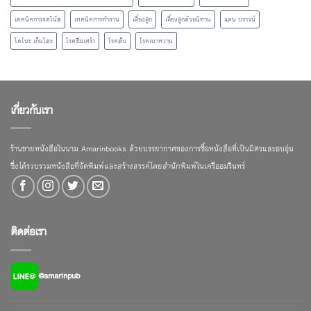
เทคนิคการจดโน้ต
เทคนิคการทำงาน
เลี้ยงลูก
เลี้ยงลูกด้วยนิทาน
แดน บราวน์
โคโนะ เก็นโตะ
โรคซึมเศร้า
โรคตับ
โรคเบาหวาน
เกี่ยวกับเรา
ร้านขายหนังสือในนาม Amarinbooks ด้วยบรรยากาศของการซื้อหนังสือที่เป็นมิตรและอบอุ่น
ซึ่งได้รวบรวมหนังสือที่จัดพิมพ์และสร้างสรรค์โดยสำนักพิมพ์ในเครืออมรินทร์
ติดต่อเรา
@amarinpub