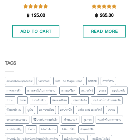
฿
125.00
฿
265.00
Rated
Rated
4.90
5.00
out of 5
out of 5
ADD TO CART
READ MORE
TAGS
amarinbookspodcast
famiread
Into The Magic Shop
การขาย
การทำงาน
กาหลมหรทึก
ความสำเร็จในการทำงาน
ความเครียด
ดร.วรภัทร์
ธรรมะ
นอนไม่หลับ
นิทาน
นิยาย
นิยายสืบสวน
นิยายแปลจีน
บริหารสมอง
ประโยชน์การอ่านหนังสือ
พัฒนาตัวเอง
มูมิน
ลดความอ้วน
ลดน้ำหนัก
ลอร์ด ออฟ เดอะ ริงส์
ลากอม
วรรณกรรมเยาวชน
วิธีประสบความสำเร็จ
สร้างแบรนด์
สุขภาพ
หมดไฟในการทำงาน
หมอประเสริฐ
หัวเว่ย
ออกกำลังกาย
อีลอน มัสก์
อ่านหนังสือ
อ่านหนังสือ ประโยชน์การอ่านหนังสือ การอ่าน
เคล็ดลับการทำงาน
เชอร์ล็อก โฮล์มส์