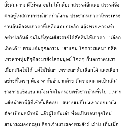
สั่งสมความดีไม่พอ จนไม่ได้กลับมาสวรรค์อีกเลย สวรรค์จึง
ตกอยู่ในสถานการณ์ขาดกำลังคน ประชากรเทวดาโหรงเหรง
งานล้นมือจนเทวดาที่เหลือแทบกระอัก แล้วพวกเขาจะทำ
อย่างไรกันดี จนในที่สุดมติสวรรค์ได้ตัดสินให้เทวดา “”เลือก
เกิดได้”” ตามแต้มกุศลกรรม “สาแคน โคกกระแดน” อดีต
เทวดาหนุ่มที่จุติลงมายังโลกมนุษย์ ใครๆ ก็บอกว่าคนเรา
เลือกเกิดไม่ได้ แต่ไม่ใช่เขา เพราะเขาดันเลือกได้ และเลือก
อย่างที่ใครๆ ต้อง พากันอ้าปากค้าง มีความฉลาดเป็นเลิศ
ร่างกายแข็งแรง แม้จะเกิดในครอบครัวชาวบ้านทั่วไป …หาก
แต่หน้าตานี่สิที่เข้าขั้นติดลบ…ขนาดแม่ที่เบ่งเขาออกมายัง
ต้องเบือนหน้าหนี แล้วผู้ใดกันเล่า ที่จะเป็นรจนายุคใหม่
สามารถมองทะลุเปลือกเจ้าเงาะของพระสังข์ เข้าไปเห็นเนื้อ