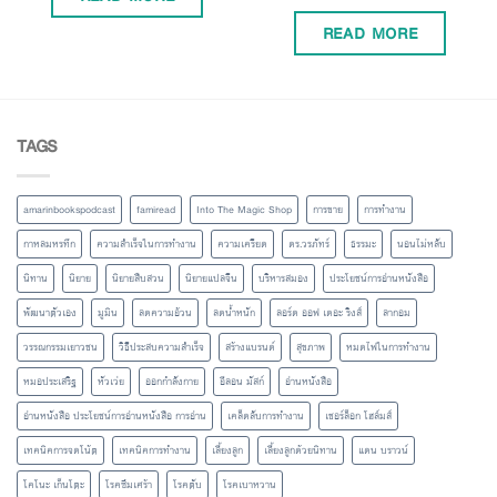
READ MORE
TAGS
amarinbookspodcast
famiread
Into The Magic Shop
การขาย
การทำงาน
กาหลมหรทึก
ความสำเร็จในการทำงาน
ความเครียด
ดร.วรภัทร์
ธรรมะ
นอนไม่หลับ
นิทาน
นิยาย
นิยายสืบสวน
นิยายแปลจีน
บริหารสมอง
ประโยชน์การอ่านหนังสือ
พัฒนาตัวเอง
มูมิน
ลดความอ้วน
ลดน้ำหนัก
ลอร์ด ออฟ เดอะ ริงส์
ลากอม
วรรณกรรมเยาวชน
วิธีประสบความสำเร็จ
สร้างแบรนด์
สุขภาพ
หมดไฟในการทำงาน
หมอประเสริฐ
หัวเว่ย
ออกกำลังกาย
อีลอน มัสก์
อ่านหนังสือ
อ่านหนังสือ ประโยชน์การอ่านหนังสือ การอ่าน
เคล็ดลับการทำงาน
เชอร์ล็อก โฮล์มส์
เทคนิคการจดโน้ต
เทคนิคการทำงาน
เลี้ยงลูก
เลี้ยงลูกด้วยนิทาน
แดน บราวน์
โคโนะ เก็นโตะ
โรคซึมเศร้า
โรคตับ
โรคเบาหวาน