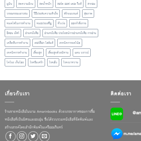
มูมิน
ลดความอ้วน
ลดน้ำหนัก
ลอร์ด ออฟ เดอะ ริงส์
ลากอม
วรรณกรรมเยาวชน
วิธีประสบความสำเร็จ
สร้างแบรนด์
สุขภาพ
หมดไฟในการทำงาน
หมอประเสริฐ
หัวเว่ย
ออกกำลังกาย
อีลอน มัสก์
อ่านหนังสือ
อ่านหนังสือ ประโยชน์การอ่านหนังสือ การอ่าน
เคล็ดลับการทำงาน
เชอร์ล็อก โฮล์มส์
เทคนิคการจดโน้ต
เทคนิคการทำงาน
เลี้ยงลูก
เลี้ยงลูกด้วยนิทาน
แดน บราวน์
โคโนะ เก็นโตะ
โรคซึมเศร้า
โรคตับ
โรคเบาหวาน
เกี่ยวกับเรา
ติดต่อเรา
ร้านขายหนังสือในนาม Amarinbooks ด้วยบรรยากาศของการซื้อ
@am
หนังสือที่เป็นมิตรและอบอุ่น ซึ่งได้รวบรวมหนังสือที่จัดพิมพ์และ
สร้างสรรค์โดยสำนักพิมพ์ในเครืออมรินทร์
m.me/amar