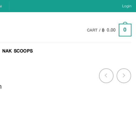
ยน
Login
฿
0.00
0
CART /
NAK SCOOPS
า