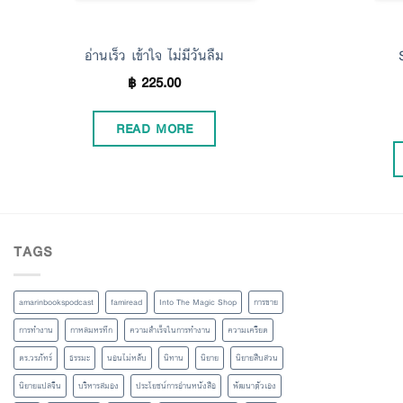
อ่านเร็ว เข้าใจ ไม่มีวันลืม
฿
225.00
READ MORE
TAGS
amarinbookspodcast
famiread
Into The Magic Shop
การขาย
การทำงาน
กาหลมหรทึก
ความสำเร็จในการทำงาน
ความเครียด
ดร.วรภัทร์
ธรรมะ
นอนไม่หลับ
นิทาน
นิยาย
นิยายสืบสวน
นิยายแปลจีน
บริหารสมอง
ประโยชน์การอ่านหนังสือ
พัฒนาตัวเอง