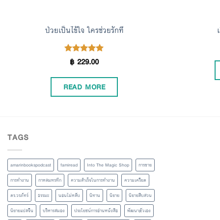
ป่วยเป็นไข้ใจ ใครช่วยรักที
฿
229.00
Rated
5.00
out of 5
READ MORE
TAGS
amarinbookspodcast
famiread
Into The Magic Shop
การขาย
การทำงาน
กาหลมหรทึก
ความสำเร็จในการทำงาน
ความเครียด
ดร.วรภัทร์
ธรรมะ
นอนไม่หลับ
นิทาน
นิยาย
นิยายสืบสวน
นิยายแปลจีน
บริหารสมอง
ประโยชน์การอ่านหนังสือ
พัฒนาตัวเอง