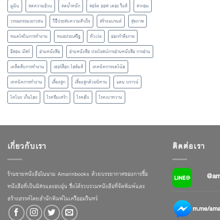
มูมิน
ลดความอ้วน
ลดน้ำหนัก
ลอร์ด ออฟ เดอะ ริงส์
ลากอม
วรรณกรรมเยาวชน
วิธีประสบความสำเร็จ
สร้างแบรนด์
สุขภาพ
หมดไฟในการทำงาน
หมอประเสริฐ
หัวเว่ย
ออกกำลังกาย
อีลอน มัสก์
อ่านหนังสือ
อ่านหนังสือ ประโยชน์การอ่านหนังสือ การอ่าน
เคล็ดลับการทำงาน
เชอร์ล็อก โฮล์มส์
เทคนิคการจดโน้ต
เทคนิคการทำงาน
เลี้ยงลูก
เลี้ยงลูกด้วยนิทาน
แดน บราวน์
โคโนะ เก็นโตะ
โรคซึมเศร้า
โรคตับ
โรคเบาหวาน
เกี่ยวกับเรา
ติดต่อเรา
ร้านขายหนังสือในนาม Amarinbooks ด้วยบรรยากาศของการซื้อ
@am
หนังสือที่เป็นมิตรและอบอุ่น ซึ่งได้รวบรวมหนังสือที่จัดพิมพ์และ
สร้างสรรค์โดยสำนักพิมพ์ในเครืออมรินทร์
m.me/amar