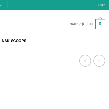
ยน
Login
฿
0.00
0
CART /
NAK SCOOPS