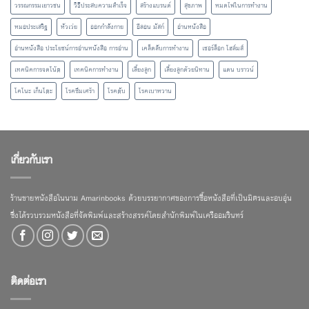
วรรณกรรมเยาวชน
วิธีประสบความสำเร็จ
สร้างแบรนด์
สุขภาพ
หมดไฟในการทำงาน
หมอประเสริฐ
หัวเว่ย
ออกกำลังกาย
อีลอน มัสก์
อ่านหนังสือ
อ่านหนังสือ ประโยชน์การอ่านหนังสือ การอ่าน
เคล็ดลับการทำงาน
เชอร์ล็อก โฮล์มส์
เทคนิคการจดโน้ต
เทคนิคการทำงาน
เลี้ยงลูก
เลี้ยงลูกด้วยนิทาน
แดน บราวน์
โคโนะ เก็นโตะ
โรคซึมเศร้า
โรคตับ
โรคเบาหวาน
เกี่ยวกับเรา
ร้านขายหนังสือในนาม Amarinbooks ด้วยบรรยากาศของการซื้อหนังสือที่เป็นมิตรและอบอุ่น
ซึ่งได้รวบรวมหนังสือที่จัดพิมพ์และสร้างสรรค์โดยสำนักพิมพ์ในเครืออมรินทร์
ติดต่อเรา