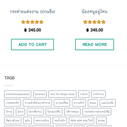
กระต่ายแต่งงาน (ปกแข็ง)
น้องหนูอยู่ไหน
฿
245.00
฿
245.00
Rated
Rated
5.00
5.00
out of 5
out of 5
ADD TO CART
READ MORE
TAGS
amarinbookspodcast
famiread
Into The Magic Shop
การขาย
การทำงาน
กาหลมหรทึก
ความสำเร็จในการทำงาน
ความเครียด
ดร.วรภัทร์
ธรรมะ
นอนไม่หลับ
นิทาน
นิยาย
นิยายสืบสวน
นิยายแปลจีน
บริหารสมอง
ประโยชน์การอ่านหนังสือ
พัฒนาตัวเอง
มูมิน
ลดความอ้วน
ลดน้ำหนัก
ลอร์ด ออฟ เดอะ ริงส์
ลากอม