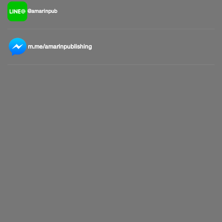
@amarinpub
m.me/amarinpublishing