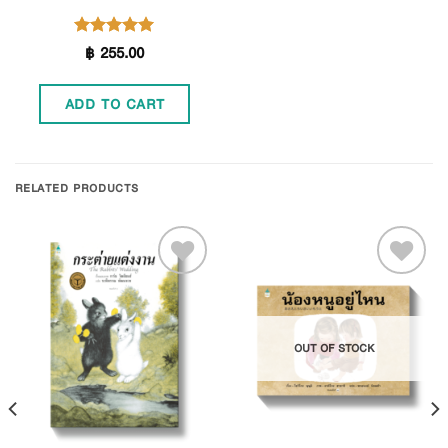
฿
255.00
Rated
5.00
out of 5
ADD TO CART
RELATED PRODUCTS
Add to
Add to
OUT OF STOCK
Wishlist
Wishlist