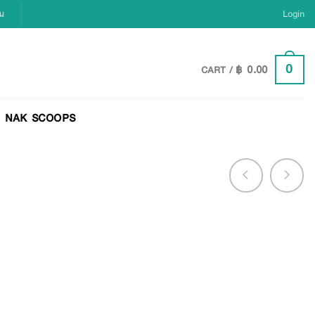
ยน
Login
฿
0.00
0
CART /
NAK SCOOPS