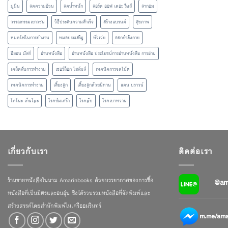
มูมิน
ลดความอ้วน
ลดน้ำหนัก
ลอร์ด ออฟ เดอะ ริงส์
ลากอม
วรรณกรรมเยาวชน
วิธีประสบความสำเร็จ
สร้างแบรนด์
สุขภาพ
หมดไฟในการทำงาน
หมอประเสริฐ
หัวเว่ย
ออกกำลังกาย
อีลอน มัสก์
อ่านหนังสือ
อ่านหนังสือ ประโยชน์การอ่านหนังสือ การอ่าน
เคล็ดลับการทำงาน
เชอร์ล็อก โฮล์มส์
เทคนิคการจดโน้ต
เทคนิคการทำงาน
เลี้ยงลูก
เลี้ยงลูกด้วยนิทาน
แดน บราวน์
โคโนะ เก็นโตะ
โรคซึมเศร้า
โรคตับ
โรคเบาหวาน
เกี่ยวกับเรา
ติดต่อเรา
ร้านขายหนังสือในนาม Amarinbooks ด้วยบรรยากาศของการซื้อ
@am
หนังสือที่เป็นมิตรและอบอุ่น ซึ่งได้รวบรวมหนังสือที่จัดพิมพ์และ
สร้างสรรค์โดยสำนักพิมพ์ในเครืออมรินทร์
m.me/amar