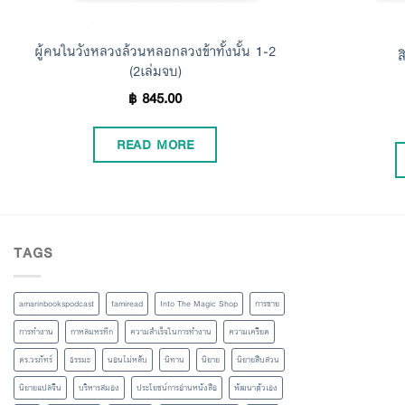
ผู้คนในวังหลวงล้วนหลอกลวงข้าทั้งนั้น 1-2
ส
(2เล่มจบ)
฿
845.00
READ MORE
TAGS
amarinbookspodcast
famiread
Into The Magic Shop
การขาย
การทำงาน
กาหลมหรทึก
ความสำเร็จในการทำงาน
ความเครียด
ดร.วรภัทร์
ธรรมะ
นอนไม่หลับ
นิทาน
นิยาย
นิยายสืบสวน
นิยายแปลจีน
บริหารสมอง
ประโยชน์การอ่านหนังสือ
พัฒนาตัวเอง