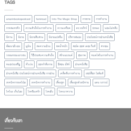
TAGS
amarinbookspodcast
famiread
Into The Magic Shop
การขาย
การทำงาน
กาหลมหรทึก
ความสำเร็จในการทำงาน
ความเครียด
ดร.วรภัทร์
ธรรมะ
นอนไม่หลับ
นิทาน
นิยาย
นิยายสืบสวน
นิยายแปลจีน
บริหารสมอง
ประโยชน์การอ่านหนังสือ
พัฒนาตัวเอง
มูมิน
ลดความอ้วน
ลดน้ำหนัก
ลอร์ด ออฟ เดอะ ริงส์
ลากอม
วรรณกรรมเยาวชน
วิธีประสบความสำเร็จ
สร้างแบรนด์
สุขภาพ
หมดไฟในการทำงาน
หมอประเสริฐ
หัวเว่ย
ออกกำลังกาย
อีลอน มัสก์
อ่านหนังสือ
อ่านหนังสือ ประโยชน์การอ่านหนังสือ การอ่าน
เคล็ดลับการทำงาน
เชอร์ล็อก โฮล์มส์
เทคนิคการจดโน้ต
เทคนิคการทำงาน
เลี้ยงลูก
เลี้ยงลูกด้วยนิทาน
แดน บราวน์
โคโนะ เก็นโตะ
โรคซึมเศร้า
โรคตับ
โรคเบาหวาน
เกี่ยวกับเรา