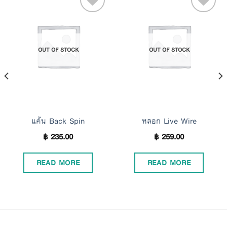
Add to
Add to
OUT OF STOCK
OUT OF STOCK
Wishlist
Wishlist
แค้น Back Spin
หลอก Live Wire
฿
235.00
฿
259.00
READ MORE
READ MORE