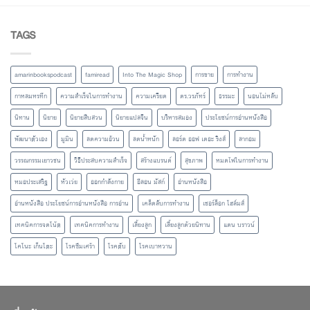
TAGS
amarinbookspodcast
famiread
Into The Magic Shop
การขาย
การทำงาน
กาหลมหรทึก
ความสำเร็จในการทำงาน
ความเครียด
ดร.วรภัทร์
ธรรมะ
นอนไม่หลับ
นิทาน
นิยาย
นิยายสืบสวน
นิยายแปลจีน
บริหารสมอง
ประโยชน์การอ่านหนังสือ
พัฒนาตัวเอง
มูมิน
ลดความอ้วน
ลดน้ำหนัก
ลอร์ด ออฟ เดอะ ริงส์
ลากอม
วรรณกรรมเยาวชน
วิธีประสบความสำเร็จ
สร้างแบรนด์
สุขภาพ
หมดไฟในการทำงาน
หมอประเสริฐ
หัวเว่ย
ออกกำลังกาย
อีลอน มัสก์
อ่านหนังสือ
อ่านหนังสือ ประโยชน์การอ่านหนังสือ การอ่าน
เคล็ดลับการทำงาน
เชอร์ล็อก โฮล์มส์
เทคนิคการจดโน้ต
เทคนิคการทำงาน
เลี้ยงลูก
เลี้ยงลูกด้วยนิทาน
แดน บราวน์
โคโนะ เก็นโตะ
โรคซึมเศร้า
โรคตับ
โรคเบาหวาน