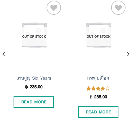
Add to
Add to
OUT OF STOCK
OUT OF STOCK
Wishlist
Wishlist
สาบสูญ Six Years
กระสุนเลือด
฿
235.00
฿
285.00
Rated
4.00
READ MORE
out of 5
READ MORE