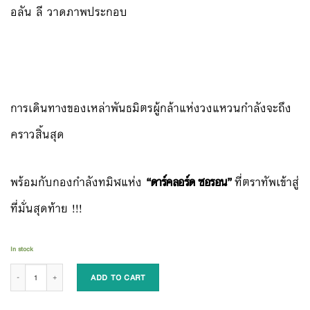
อลัน ลี วาดภาพประกอบ
การเดินทางของเหล่าพันธมิตรผู้กล้าแห่งวงแหวนกำลังจะถึง
คราวสิ้นสุด
พร้อมกับกองกำลังทมิฬแห่ง
“ดาร์คลอร์ด ซอรอน”
ที่ตราทัพเข้าสู่
ที่มั่นสุดท้าย !!!
In stock
ลอร์ด ออฟ เดอะ ริงส์ เล่ม3 กษัตริย์คืนบัลลังก์ quantity
ADD TO CART