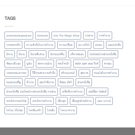
TAGS
amarinbookspodcast
famiread
Into The Magic Shop
การขาย
การทำงาน
กาหลมหรทึก
ความสำเร็จในการทำงาน
ความเครียด
ดร.วรภัทร์
ธรรมะ
นอนไม่หลับ
นิทาน
นิยาย
นิยายสืบสวน
นิยายแปลจีน
บริหารสมอง
ประโยชน์การอ่านหนังสือ
พัฒนาตัวเอง
มูมิน
ลดความอ้วน
ลดน้ำหนัก
ลอร์ด ออฟ เดอะ ริงส์
ลากอม
วรรณกรรมเยาวชน
วิธีประสบความสำเร็จ
สร้างแบรนด์
สุขภาพ
หมดไฟในการทำงาน
หมอประเสริฐ
หัวเว่ย
ออกกำลังกาย
อีลอน มัสก์
อ่านหนังสือ
อ่านหนังสือ ประโยชน์การอ่านหนังสือ การอ่าน
เคล็ดลับการทำงาน
เชอร์ล็อก โฮล์มส์
เทคนิคการจดโน้ต
เทคนิคการทำงาน
เลี้ยงลูก
เลี้ยงลูกด้วยนิทาน
แดน บราวน์
โคโนะ เก็นโตะ
โรคซึมเศร้า
โรคตับ
โรคเบาหวาน