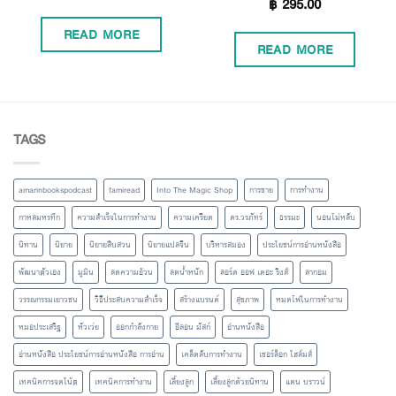
฿
295.00
Rated
4.67
out of 5
out of 5
READ MORE
READ MORE
TAGS
amarinbookspodcast
famiread
Into The Magic Shop
การขาย
การทำงาน
กาหลมหรทึก
ความสำเร็จในการทำงาน
ความเครียด
ดร.วรภัทร์
ธรรมะ
นอนไม่หลับ
นิทาน
นิยาย
นิยายสืบสวน
นิยายแปลจีน
บริหารสมอง
ประโยชน์การอ่านหนังสือ
พัฒนาตัวเอง
มูมิน
ลดความอ้วน
ลดน้ำหนัก
ลอร์ด ออฟ เดอะ ริงส์
ลากอม
วรรณกรรมเยาวชน
วิธีประสบความสำเร็จ
สร้างแบรนด์
สุขภาพ
หมดไฟในการทำงาน
หมอประเสริฐ
หัวเว่ย
ออกกำลังกาย
อีลอน มัสก์
อ่านหนังสือ
อ่านหนังสือ ประโยชน์การอ่านหนังสือ การอ่าน
เคล็ดลับการทำงาน
เชอร์ล็อก โฮล์มส์
เทคนิคการจดโน้ต
เทคนิคการทำงาน
เลี้ยงลูก
เลี้ยงลูกด้วยนิทาน
แดน บราวน์