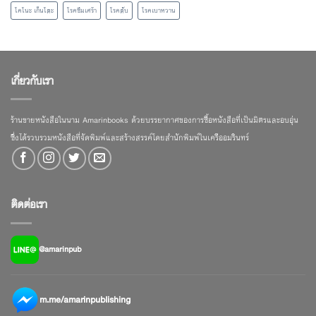
โคโนะ เก็นโตะ
โรคซึมเศร้า
โรคตับ
โรคเบาหวาน
เกี่ยวกับเรา
ร้านขายหนังสือในนาม Amarinbooks ด้วยบรรยากาศของการซื้อหนังสือที่เป็นมิตรและอบอุ่น
ซึ่งได้รวบรวมหนังสือที่จัดพิมพ์และสร้างสรรค์โดยสำนักพิมพ์ในเครืออมรินทร์
ติดต่อเรา
@amarinpub
m.me/amarinpublishing