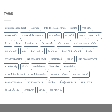
TAGS
amarinbookspodcast
famiread
Into The Magic Shop
การขาย
การทำงาน
กาหลมหรทึก
ความสำเร็จในการทำงาน
ความเครียด
ดร.วรภัทร์
ธรรมะ
นอนไม่หลับ
นิทาน
นิยาย
นิยายสืบสวน
นิยายแปลจีน
บริหารสมอง
ประโยชน์การอ่านหนังสือ
พัฒนาตัวเอง
มูมิน
ลดความอ้วน
ลดน้ำหนัก
ลอร์ด ออฟ เดอะ ริงส์
ลากอม
วรรณกรรมเยาวชน
วิธีประสบความสำเร็จ
สร้างแบรนด์
สุขภาพ
หมดไฟในการทำงาน
หมอประเสริฐ
หัวเว่ย
ออกกำลังกาย
อีลอน มัสก์
อ่านหนังสือ
อ่านหนังสือ ประโยชน์การอ่านหนังสือ การอ่าน
เคล็ดลับการทำงาน
เชอร์ล็อก โฮล์มส์
เทคนิคการจดโน้ต
เทคนิคการทำงาน
เลี้ยงลูก
เลี้ยงลูกด้วยนิทาน
แดน บราวน์
โคโนะ เก็นโตะ
โรคซึมเศร้า
โรคตับ
โรคเบาหวาน