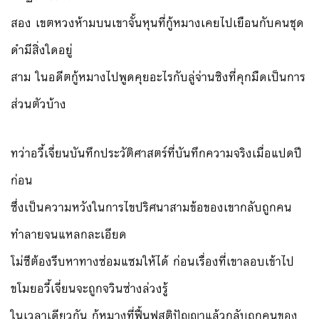
สอง เขตหวงห้ามบนเขาจั้นหุนที่กู้หมางเคยไปเยือนกับคนชุด
ดำมีสิ่งใดอยู่
สาม ในอดีตกู้หมางไปพูดคุยอะไรกับลู่จ่านซิงที่คุกมืดเป็นการ
ส่วนตัวบ้าง
ทว่าอวี้เจี่ยนบันทึกประวัติศาสตร์ที่บันทึกความจริงเมื่อแปดปี
ก่อน
ซึ่งเป็นความหวังในการไขปริศนาสามข้อของเขากลับถูกคน
ทำลายจนแหลกละเอียด
โม่ซีต้องรีบหาทางซ่อมแซมให้ได้ ก่อนเรื่องที่เขาลอบเข้าไป
ขโมยอวี้เจี่ยนจะถูกจวินซ่างล่วงรู้
ในเวลาเดียวกัน กู้หมางที่ฟื้นฟูสติปัญญาแล้วกลับถูกคนของ