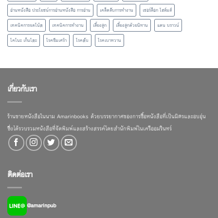
อ่านหนังสือ ประโยชน์การอ่านหนังสือ การอ่าน
เคล็ดลับการทำงาน
เชอร์ล็อก โฮล์มส์
เทคนิคการจดโน้ต
เทคนิคการทำงาน
เลี้ยงลูก
เลี้ยงลูกด้วยนิทาน
แดน บราวน์
โคโนะ เก็นโตะ
โรคซึมเศร้า
โรคตับ
โรคเบาหวาน
เกี่ยวกับเรา
ร้านขายหนังสือในนาม Amarinbooks ด้วยบรรยากาศของการซื้อหนังสือที่เป็นมิตรและอบอุ่น
ซึ่งได้รวบรวมหนังสือที่จัดพิมพ์และสร้างสรรค์โดยสำนักพิมพ์ในเครืออมรินทร์
ติดต่อเรา
@amarinpub