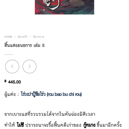
HOME
/
นิยายรัก
/
นิยายวาย
สิ้นแสงอนธการ เล่ม 5
฿
445.00
ผู้แต่ง :
โร่วเปาปู้ชือโร่ว (rou bao bu chi rou)
จากเบาะแสที่รวบรวมได้จากในคันฉ่องมิติเวลา
ทำให้
โม่ซี
ปรารถนาจะรื้อฟื้นคดีเก่าของ
กู้หมาง
ขึ้นมาอีกครั้ง