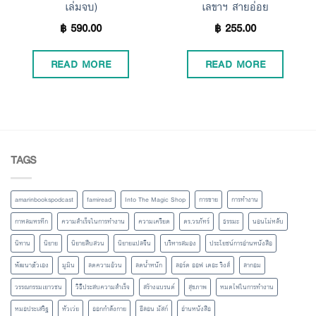
เล่มจบ)
เลขาฯ สายอ่อย
฿
590.00
฿
255.00
READ MORE
READ MORE
TAGS
amarinbookspodcast
famiread
Into The Magic Shop
การขาย
การทำงาน
กาหลมหรทึก
ความสำเร็จในการทำงาน
ความเครียด
ดร.วรภัทร์
ธรรมะ
นอนไม่หลับ
นิทาน
นิยาย
นิยายสืบสวน
นิยายแปลจีน
บริหารสมอง
ประโยชน์การอ่านหนังสือ
พัฒนาตัวเอง
มูมิน
ลดความอ้วน
ลดน้ำหนัก
ลอร์ด ออฟ เดอะ ริงส์
ลากอม
วรรณกรรมเยาวชน
วิธีประสบความสำเร็จ
สร้างแบรนด์
สุขภาพ
หมดไฟในการทำงาน
หมอประเสริฐ
หัวเว่ย
ออกกำลังกาย
อีลอน มัสก์
อ่านหนังสือ