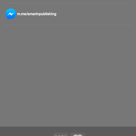
m.me/amarinpublishing