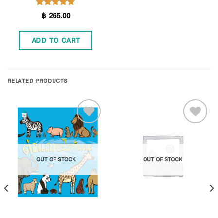
฿
265.00
Rated
4.80
out of 5
ADD TO CART
RELATED PRODUCTS
Add to
Add to
OUT OF STOCK
OUT OF STOCK
Wishlist
Wishlist