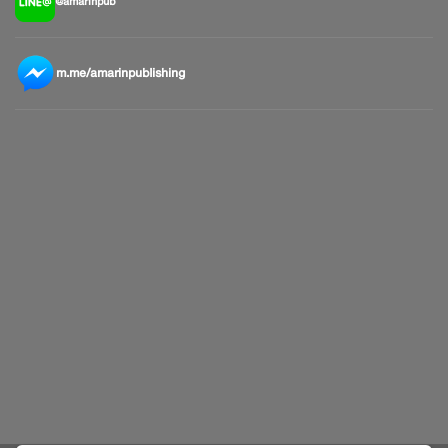
@amarinpub
m.me/amarinpublishing