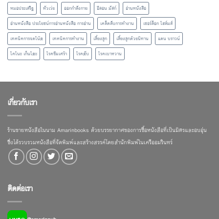
หมอประเสริฐ
หัวเว่ย
ออกกำลังกาย
อีลอน มัสก์
อ่านหนังสือ
อ่านหนังสือ ประโยชน์การอ่านหนังสือ การอ่าน
เคล็ดลับการทำงาน
เชอร์ล็อก โฮล์มส์
เทคนิคการจดโน้ต
เทคนิคการทำงาน
เลี้ยงลูก
เลี้ยงลูกด้วยนิทาน
แดน บราวน์
โคโนะ เก็นโตะ
โรคซึมเศร้า
โรคตับ
โรคเบาหวาน
เกี่ยวกับเรา
ร้านขายหนังสือในนาม Amarinbooks ด้วยบรรยากาศของการซื้อหนังสือที่เป็นมิตรและอบอุ่น
ซึ่งได้รวบรวมหนังสือที่จัดพิมพ์และสร้างสรรค์โดยสำนักพิมพ์ในเครืออมรินทร์
ติดต่อเรา