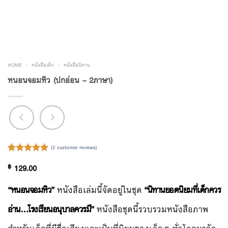
HOME
/
หนังสือเด็ก
/
หนังสือนิทาน
หนอนจอมหิว (ปกอ่อน – 2ภาษา)
(
2
customer reviews)
Rated
2
5.00
฿
129.00
out of 5
based on
customer
“หนอนจอมหิว”
หนังสือเล่มนี้จัดอยู่ในชุด
“นิทานยอดนิยมที่เด็กควร
ratings
อ่าน…โรงเรียนอนุบาลควรมี”
หนังสือชุดนี้รวบรวมหนังสือภาพ