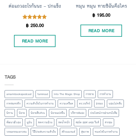
ต่อแถวอะไรกันนะ – ปกแข็ง
หมุน หมุน ทายซิฉันคือใคร
฿
195.00
฿
250.00
Rated
5.00
READ MORE
out of 5
READ MORE
TAGS
amarinbookspodcast
famiread
Into The Magic Shop
การขาย
การทำงาน
กาหลมหรทึก
ความสำเร็จในการทำงาน
ความเครียด
ดร.วรภัทร์
ธรรมะ
นอนไม่หลับ
นิทาน
นิยาย
นิยายสืบสวน
นิยายแปลจีน
บริหารสมอง
ประโยชน์การอ่านหนังสือ
พัฒนาตัวเอง
มูมิน
ลดความอ้วน
ลดน้ำหนัก
ลอร์ด ออฟ เดอะ ริงส์
ลากอม
วรรณกรรมเยาวชน
วิธีประสบความสำเร็จ
สร้างแบรนด์
สุขภาพ
หมดไฟในการทำงาน