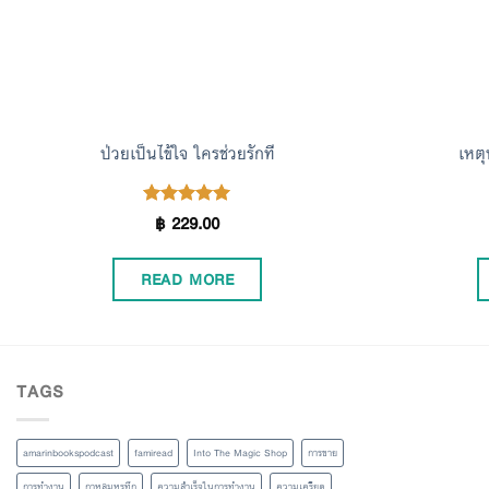
ป่วยเป็นไข้ใจ ใครช่วยรักที
เหตุ
฿
229.00
Rated
5.00
out of 5
READ MORE
TAGS
amarinbookspodcast
famiread
Into The Magic Shop
การขาย
การทำงาน
กาหลมหรทึก
ความสำเร็จในการทำงาน
ความเครียด