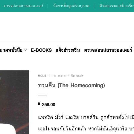
ตรวจสอบสถานะออเดอร์
จัดการข้อมูลส่วนบุคคล
ติดต่อเราและร้องเรี
มวดหนังสือ
E-BOOKS
แจ้งชำระเงิน
ตรวจสอบสถานะออเดอร์
HOME
/
วรรณกรรม
/
นิยายแปล
หวนคืน (The Homecoming)
Add to
฿
259.00
Wishlist
แพทริค มัวร์ และริส บาลด์วิน ถูกลักพาตัวไปเม
เจอไมรอนกับวินอีกแล้ว หากไม่บังเอิญว่าริส บา