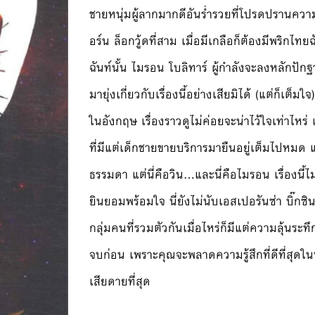
ชายหนุ่มผู้ลากมากดีอันร่ำรวยที่โปรดปรานความรุ
อร์น ล็อกวู้ดที่สาม เมื่อมีเกลือก็ต้องมีพริกไทย
ฉันท์นั้น ไมรอน โบลิทาร์ ผู้กำลังจะลงหลักปักฐาน
มายุ่งเกี่ยวกับเรื่องนี้อย่างเสียมิได้ (แต่ก็เต็
ในอังกฤษ เรื่องราวดูไม่ค่อยจะน่าไว้ใจเท่าไหร่ เม
ที่มีแต่เด็กชายขายบริการมายืนอยู่เต็มไปหมด แ
ธรรมดา แต่นี่คือวิน…และนี่คือไมรอน เรื่องนี้ไ
ยินยอมพร้อมใจ นี่ยังไม่นับเอสเปอรันซ่า บิ๊กซินด
กลุ่มคนที่รวมตัวกันเมื่อไหร่ก็มีแต่ความลุ้นระ
จบก่อน เพราะคุณจะพลาดความรู้สึกที่ดีที่สุดในห
เสียดายที่สุด