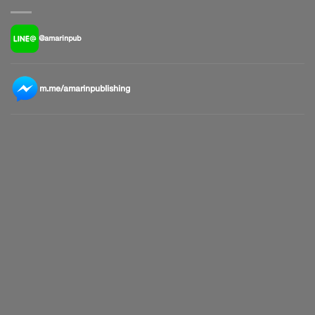
@amarinpub
m.me/amarinpublishing