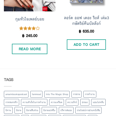
ลอร์ด ออฟ เดอะ ริงส์ เล่ม3
กุมหัวใจเพลย์บอย
กษัตริย์คืนบัลลังก์
฿
635.00
฿
245.00
Rated
4.00
out of 5
ADD TO CART
READ MORE
TAGS
amarinbookspodcast
famiread
Into The Magic Shop
การขาย
การทำงาน
กาหลมหรทึก
ความสำเร็จในการทำงาน
ความเครียด
ดร.วรภัทร์
ธรรมะ
นอนไม่หลับ
นิทาน
นิยาย
นิยายสืบสวน
นิยายแปลจีน
บริหารสมอง
ประโยชน์การอ่านหนังสือ