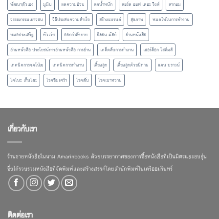
พัฒนาตัวเอง
มูมิน
ลดความอ้วน
ลดน้ำหนัก
ลอร์ด ออฟ เดอะ ริงส์
ลากอม
วรรณกรรมเยาวชน
วิธีประสบความสำเร็จ
สร้างแบรนด์
สุขภาพ
หมดไฟในการทำงาน
หมอประเสริฐ
หัวเว่ย
ออกกำลังกาย
อีลอน มัสก์
อ่านหนังสือ
อ่านหนังสือ ประโยชน์การอ่านหนังสือ การอ่าน
เคล็ดลับการทำงาน
เชอร์ล็อก โฮล์มส์
เทคนิคการจดโน้ต
เทคนิคการทำงาน
เลี้ยงลูก
เลี้ยงลูกด้วยนิทาน
แดน บราวน์
โคโนะ เก็นโตะ
โรคซึมเศร้า
โรคตับ
โรคเบาหวาน
เกี่ยวกับเรา
ร้านขายหนังสือในนาม Amarinbooks ด้วยบรรยากาศของการซื้อหนังสือที่เป็นมิตรและอบอุ่น
ซึ่งได้รวบรวมหนังสือที่จัดพิมพ์และสร้างสรรค์โดยสำนักพิมพ์ในเครืออมรินทร์
ติดต่อเรา