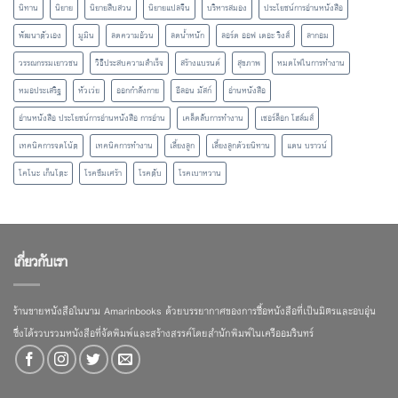
นิทาน
นิยาย
นิยายสืบสวน
นิยายแปลจีน
บริหารสมอง
ประโยชน์การอ่านหนังสือ
พัฒนาตัวเอง
มูมิน
ลดความอ้วน
ลดน้ำหนัก
ลอร์ด ออฟ เดอะ ริงส์
ลากอม
วรรณกรรมเยาวชน
วิธีประสบความสำเร็จ
สร้างแบรนด์
สุขภาพ
หมดไฟในการทำงาน
หมอประเสริฐ
หัวเว่ย
ออกกำลังกาย
อีลอน มัสก์
อ่านหนังสือ
อ่านหนังสือ ประโยชน์การอ่านหนังสือ การอ่าน
เคล็ดลับการทำงาน
เชอร์ล็อก โฮล์มส์
เทคนิคการจดโน้ต
เทคนิคการทำงาน
เลี้ยงลูก
เลี้ยงลูกด้วยนิทาน
แดน บราวน์
โคโนะ เก็นโตะ
โรคซึมเศร้า
โรคตับ
โรคเบาหวาน
เกี่ยวกับเรา
ร้านขายหนังสือในนาม Amarinbooks ด้วยบรรยากาศของการซื้อหนังสือที่เป็นมิตรและอบอุ่น
ซึ่งได้รวบรวมหนังสือที่จัดพิมพ์และสร้างสรรค์โดยสำนักพิมพ์ในเครืออมรินทร์