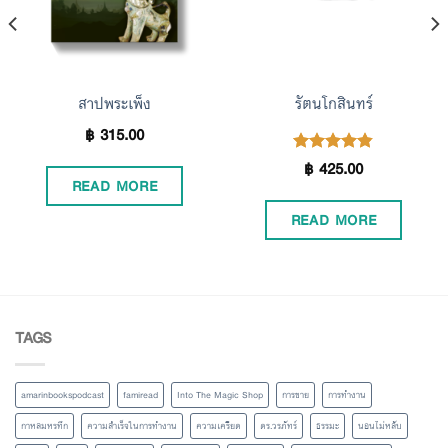
สาปพระเพ็ง
รัตนโกสินทร์
฿
315.00
฿
425.00
Rated
4.80
READ MORE
out of 5
READ MORE
TAGS
amarinbookspodcast
famiread
Into The Magic Shop
การขาย
การทำงาน
กาหลมหรทึก
ความสำเร็จในการทำงาน
ความเครียด
ดร.วรภัทร์
ธรรมะ
นอนไม่หลับ