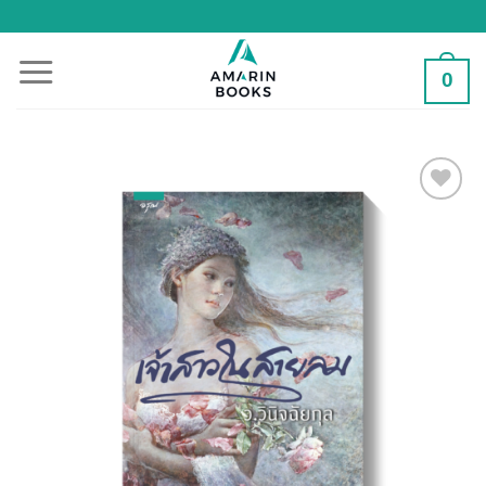
Skip
to
content
0
Add to
Wishlist