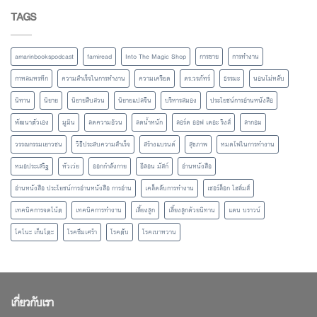
TAGS
amarinbookspodcast
famiread
Into The Magic Shop
การขาย
การทำงาน
กาหลมหรทึก
ความสำเร็จในการทำงาน
ความเครียด
ดร.วรภัทร์
ธรรมะ
นอนไม่หลับ
นิทาน
นิยาย
นิยายสืบสวน
นิยายแปลจีน
บริหารสมอง
ประโยชน์การอ่านหนังสือ
พัฒนาตัวเอง
มูมิน
ลดความอ้วน
ลดน้ำหนัก
ลอร์ด ออฟ เดอะ ริงส์
ลากอม
วรรณกรรมเยาวชน
วิธีประสบความสำเร็จ
สร้างแบรนด์
สุขภาพ
หมดไฟในการทำงาน
หมอประเสริฐ
หัวเว่ย
ออกกำลังกาย
อีลอน มัสก์
อ่านหนังสือ
อ่านหนังสือ ประโยชน์การอ่านหนังสือ การอ่าน
เคล็ดลับการทำงาน
เชอร์ล็อก โฮล์มส์
เทคนิคการจดโน้ต
เทคนิคการทำงาน
เลี้ยงลูก
เลี้ยงลูกด้วยนิทาน
แดน บราวน์
โคโนะ เก็นโตะ
โรคซึมเศร้า
โรคตับ
โรคเบาหวาน
เกี่ยวกับเรา