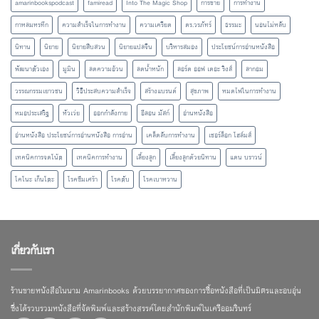
amarinbookspodcast
famiread
Into The Magic Shop
การขาย
การทำงาน
กาหลมหรทึก
ความสำเร็จในการทำงาน
ความเครียด
ดร.วรภัทร์
ธรรมะ
นอนไม่หลับ
นิทาน
นิยาย
นิยายสืบสวน
นิยายแปลจีน
บริหารสมอง
ประโยชน์การอ่านหนังสือ
พัฒนาตัวเอง
มูมิน
ลดความอ้วน
ลดน้ำหนัก
ลอร์ด ออฟ เดอะ ริงส์
ลากอม
วรรณกรรมเยาวชน
วิธีประสบความสำเร็จ
สร้างแบรนด์
สุขภาพ
หมดไฟในการทำงาน
หมอประเสริฐ
หัวเว่ย
ออกกำลังกาย
อีลอน มัสก์
อ่านหนังสือ
อ่านหนังสือ ประโยชน์การอ่านหนังสือ การอ่าน
เคล็ดลับการทำงาน
เชอร์ล็อก โฮล์มส์
เทคนิคการจดโน้ต
เทคนิคการทำงาน
เลี้ยงลูก
เลี้ยงลูกด้วยนิทาน
แดน บราวน์
โคโนะ เก็นโตะ
โรคซึมเศร้า
โรคตับ
โรคเบาหวาน
เกี่ยวกับเรา
ร้านขายหนังสือในนาม Amarinbooks ด้วยบรรยากาศของการซื้อหนังสือที่เป็นมิตรและอบอุ่น
ซึ่งได้รวบรวมหนังสือที่จัดพิมพ์และสร้างสรรค์โดยสำนักพิมพ์ในเครืออมรินทร์