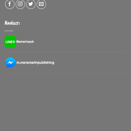
ติดต่อเรา
@amarinpub
m.me/amarinpublishing