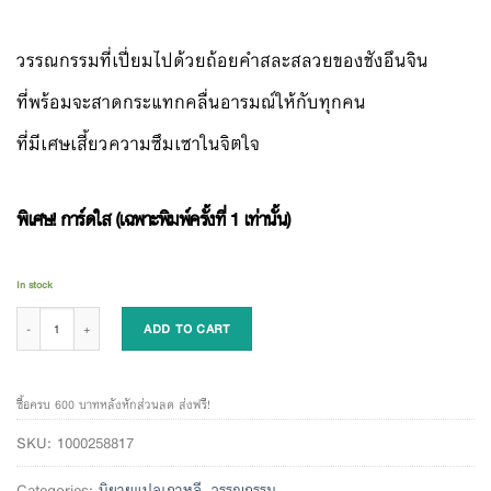
วรรณกรรมที่เปี่ยมไปด้วยถ้อยคำสละสลวยของชังอึนจิน
ที่พร้อมจะสาดกระแทกคลื่นอารมณ์ให้กับทุกคน
ที่มีเศษเสี้ยวความซึมเซาในจิตใจ
พิเศษ! การ์ดใส (เฉพาะพิมพ์ครั้งที่ 1 เท่านั้น)
In stock
เมื่อฝนหยุดตก ผมจะหุบร่มที่กางมาตลอด quantity
ADD TO CART
ซื้อครบ 600 บาทหลังหักส่วนลด ส่งฟรี!
SKU:
1000258817
Categories:
นิยายแปลเกาหลี
,
วรรณกรรม