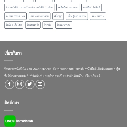
อ่านหนังสือ ประโยชน์การอ่านหนังสือ การอ่าน
เคล็ดลับการทำงาน
เชอร์ล็อก โฮล์มส์
เทคนิคการจดโน้ต
เทคนิคการทำงาน
เลี้ยงลูก
เลี้ยงลูกด้วยนิทาน
แดน บราวน์
โคโนะ เก็นโตะ
โรคซึมเศร้า
โรคตับ
โรคเบาหวาน
เกี่ยวกับเรา
ร้านขายหนังสือในนาม Amarinbooks ด้วยบรรยากาศของการซื้อหนังสือที่เป็นมิตรและอบอุ่น
ซึ่งได้รวบรวมหนังสือที่จัดพิมพ์และสร้างสรรค์โดยสำนักพิมพ์ในเครืออมรินทร์
ติดต่อเรา
@amarinpub