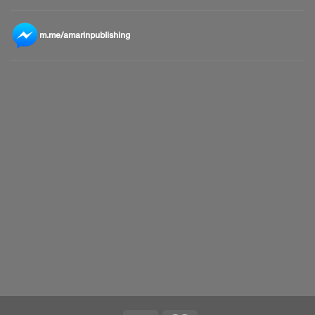
m.me/amarinpublishing