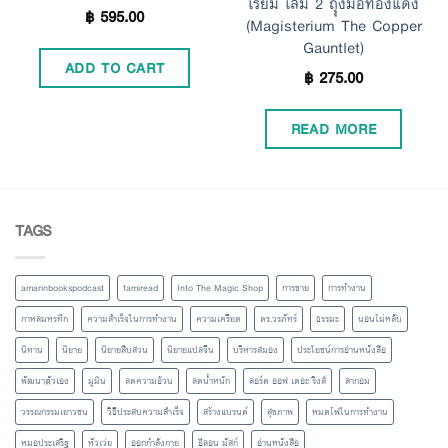
เรียม เล่ม 2 ถุุงมือทองแดง
฿
595.00
(Magisterium The Copper
Gauntlet)
ADD TO CART
฿
275.00
READ MORE
TAGS
amarinbookspodcast
famiread
Into The Magic Shop
การขาย
การทำงาน
กาหลมหรทึก
ความสำเร็จในการทำงาน
ความเครียด
ดร.วรภัทร์
ธรรมะ
นอนไม่หลับ
นิทาน
นิยาย
นิยายสืบสวน
นิยายแปลจีน
บริหารสมอง
ประโยชน์การอ่านหนังสือ
พัฒนาตัวเอง
มูมิน
ลดความอ้วน
ลดน้ำหนัก
ลอร์ด ออฟ เดอะ ริงส์
ลากอม
วรรณกรรมเยาวชน
วิธีประสบความสำเร็จ
สร้างแบรนด์
สุขภาพ
หมดไฟในการทำงาน
หมอประเสริฐ
หัวเว่ย
ออกกำลังกาย
อีลอน มัสก์
อ่านหนังสือ