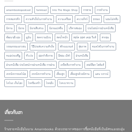
amarinbookspodcast
famiread
Into The Magic Shop
การขาย
การทำงาน
กาหลมหรทึก
ความสำเร็จในการทำงาน
ความเครียด
ดร.วรภัทร์
ธรรมะ
นอนไม่หลับ
นิทาน
นิยาย
นิยายสืบสวน
นิยายแปลจีน
บริหารสมอง
ประโยชน์การอ่านหนังสือ
พัฒนาตัวเอง
มูมิน
ลดความอ้วน
ลดน้ำหนัก
ลอร์ด ออฟ เดอะ ริงส์
ลากอม
วรรณกรรมเยาวชน
วิธีประสบความสำเร็จ
สร้างแบรนด์
สุขภาพ
หมดไฟในการทำงาน
หมอประเสริฐ
หัวเว่ย
ออกกำลังกาย
อีลอน มัสก์
อ่านหนังสือ
อ่านหนังสือ ประโยชน์การอ่านหนังสือ การอ่าน
เคล็ดลับการทำงาน
เชอร์ล็อก โฮล์มส์
เทคนิคการจดโน้ต
เทคนิคการทำงาน
เลี้ยงลูก
เลี้ยงลูกด้วยนิทาน
แดน บราวน์
โคโนะ เก็นโตะ
โรคซึมเศร้า
โรคตับ
โรคเบาหวาน
เกี่ยวกับเรา
ร้านขายหนังสือในนาม Amarinbooks ด้วยบรรยากาศของการซื้อหนังสือที่เป็นมิตรและอบอุ่น