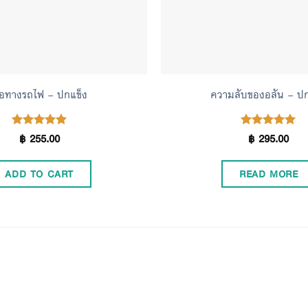
่อทางรถไฟ – ปกแข็ง
ความลับของอลัน – ปก
฿
255.00
฿
295.00
Rated
Rated
5.00
4.90
out of 5
out of 5
ADD TO CART
READ MORE