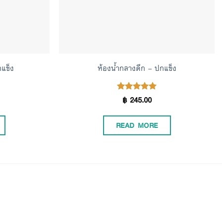
แข็ง
ห้องน้ำกลางดึก – ปกแข็ง
฿
245.00
Rated
5.00
out of 5
READ MORE