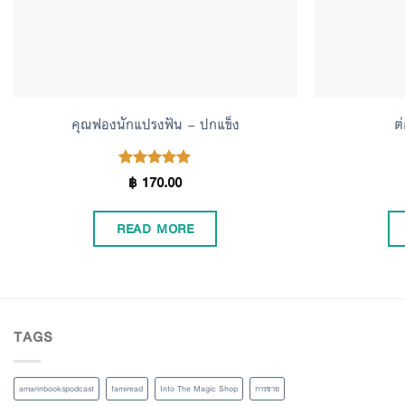
คุณฟองนักแปรงฟัน – ปกแข็ง
ต
฿
170.00
Rated
5.00
out of 5
READ MORE
TAGS
amarinbookspodcast
famiread
Into The Magic Shop
การขาย