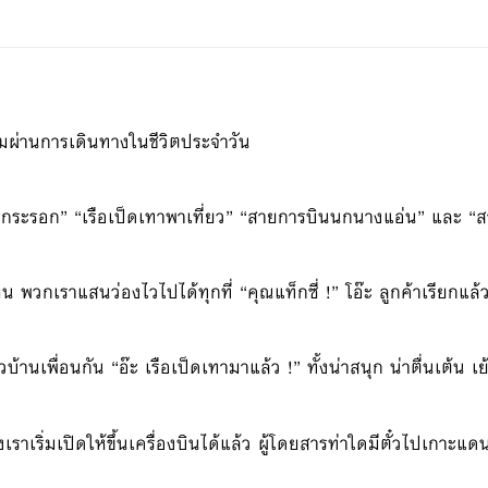
คมผ่านการเดินทางในชีวิตประจำวัน
ี่คุณกระรอก” “เรือเป็ดเทาพาเที่ยว” “สายการบินนกนางแอ่น” และ 
ไหน พวกเราแสนว่องไวไปได้ทุกที่ “คุณแท็กซี่ !” โอ๊ะ ลูกค้าเรียกแล
วบ้านเพื่อนกัน “อ๊ะ เรือเป็ดเทามาแล้ว !” ทั้งน่าสนุก น่าตื่นเต้น 
เริ่มเปิดให้ขึ้นเครื่องบินได้แล้ว ผู้โดยสารท่าใดมีตั๋วไปเกาะแด