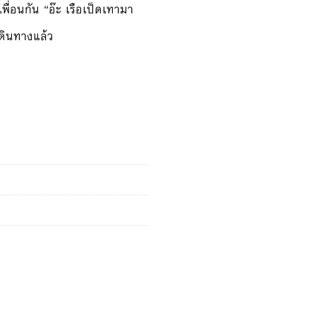
เพื่อนกัน “อ๊ะ เรือเป็ดเทามา
กเดินทางแล้ว