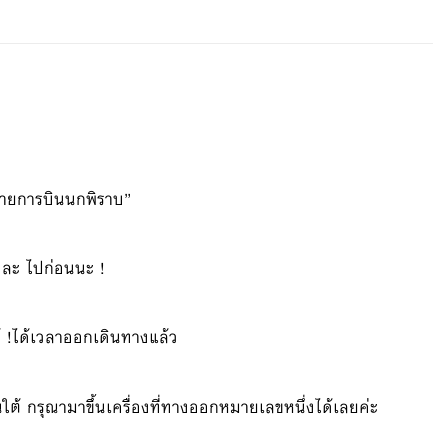
“สายการบินนกพิราบ”
้วละ ไปก่อนนะ !
เย้ !ได้เวลาออกเดินทางแล้ว
นใต้ กรุณามาขึ้นเครื่องที่ทางออกหมายเลขหนึ่งได้เลยค่ะ