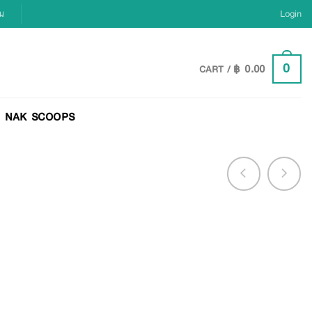
ยน
Login
฿
0.00
0
CART /
NAK SCOOPS