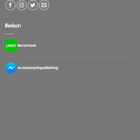
ติดต่อเรา
@amarinpub
m.me/amarinpublishing