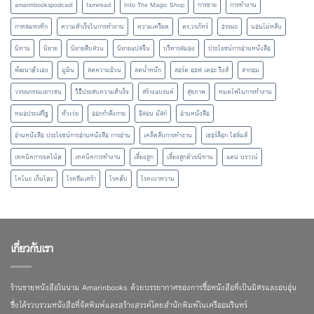
amarinbookspodcast
famiread
Into The Magic Shop
การขาย
การทำงาน
กาหลมหรทึก
ความสำเร็จในการทำงาน
ความเครียด
ดร.วรภัทร์
ธรรมะ
นอนไม่หลับ
นิทาน
นิยาย
นิยายสืบสวน
นิยายแปลจีน
บริหารสมอง
ประโยชน์การอ่านหนังสือ
พัฒนาตัวเอง
มูมิน
ลดความอ้วน
ลดน้ำหนัก
ลอร์ด ออฟ เดอะ ริงส์
ลากอม
วรรณกรรมเยาวชน
วิธีประสบความสำเร็จ
สร้างแบรนด์
สุขภาพ
หมดไฟในการทำงาน
หมอประเสริฐ
หัวเว่ย
ออกกำลังกาย
อีลอน มัสก์
อ่านหนังสือ
อ่านหนังสือ ประโยชน์การอ่านหนังสือ การอ่าน
เคล็ดลับการทำงาน
เชอร์ล็อก โฮล์มส์
เทคนิคการจดโน้ต
เทคนิคการทำงาน
เลี้ยงลูก
เลี้ยงลูกด้วยนิทาน
แดน บราวน์
โคโนะ เก็นโตะ
โรคซึมเศร้า
โรคตับ
โรคเบาหวาน
เกี่ยวกับเรา
ร้านขายหนังสือในนาม Amarinbooks ด้วยบรรยากาศของการซื้อหนังสือที่เป็นมิตรและอบอุ่น
ซึ่งได้รวบรวมหนังสือที่จัดพิมพ์และสร้างสรรค์โดยสำนักพิมพ์ในเครืออมรินทร์