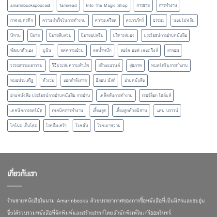
amarinbookspodcast
famiread
Into The Magic Shop
การขาย
การทำงาน
กาหลมหรทึก
ความสำเร็จในการทำงาน
ความเครียด
ดร.วรภัทร์
ธรรมะ
นอนไม่หลับ
นิทาน
นิยาย
นิยายสืบสวน
นิยายแปลจีน
บริหารสมอง
ประโยชน์การอ่านหนังสือ
พัฒนาตัวเอง
มูมิน
ลดความอ้วน
ลดน้ำหนัก
ลอร์ด ออฟ เดอะ ริงส์
ลากอม
วรรณกรรมเยาวชน
วิธีประสบความสำเร็จ
สร้างแบรนด์
สุขภาพ
หมดไฟในการทำงาน
หมอประเสริฐ
หัวเว่ย
ออกกำลังกาย
อีลอน มัสก์
อ่านหนังสือ
อ่านหนังสือ ประโยชน์การอ่านหนังสือ การอ่าน
เคล็ดลับการทำงาน
เชอร์ล็อก โฮล์มส์
เทคนิคการจดโน้ต
เทคนิคการทำงาน
เลี้ยงลูก
เลี้ยงลูกด้วยนิทาน
แดน บราวน์
โคโนะ เก็นโตะ
โรคซึมเศร้า
โรคตับ
โรคเบาหวาน
เกี่ยวกับเรา
ร้านขายหนังสือในนาม Amarinbooks ด้วยบรรยากาศของการซื้อหนังสือที่เป็นมิตรและอบอุ่น
ซึ่งได้รวบรวมหนังสือที่จัดพิมพ์และสร้างสรรค์โดยสำนักพิมพ์ในเครืออมรินทร์