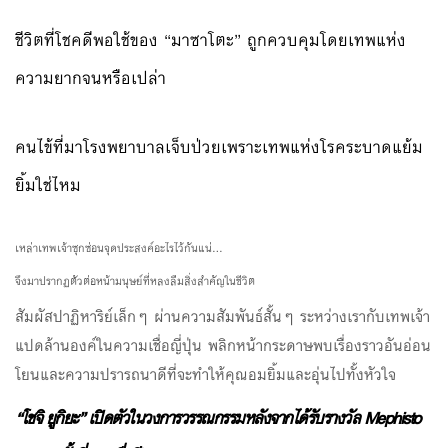
ชีวิตที่โชคดีพอใช้ของ “มาซาโตะ” ถูกควบคุมโดยเทพแห่ง
ความยากจนหรือเปล่า
คนไข้ที่มาโรงพยาบาลเจ็บป่วยเพราะเทพแห่งโรคระบาดแย้ม
ยิ้มใช่ไหม
เหล่าเทพเจ้าซุกซ่อนจุดประสงค์อะไรไว้กันแน่…
จึงมาปรากฏตัวต่อหน้ามนุษย์ที่หลงลืมสิ่งสำคัญในชีวิต
สัมผัสปาฏิหาริย์เล็กๆ ผ่านความสัมพันธ์สั้นๆ ระหว่างเรากับเทพเจ้า
แปดล้านองค์ในความเชื่อญี่ปุ่น
พลิกหน้ากระดาษพบเรื่องราวอันอ่อน
โยนและความปรารถนาดีที่จะทำให้คุณอมยิ้มและอุ่นไปทั้งหัวใจ
“โชจิ ยูกิยะ” เปิดตัวในวงการวรรณกรรมหลังจากได้รับรางวัล Mephisto