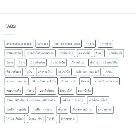
TAGS
amarinbookspodcast
famiread
Into The Magic Shop
การขาย
การทำงาน
กาหลมหรทึก
ความสำเร็จในการทำงาน
ความเครียด
ดร.วรภัทร์
ธรรมะ
นอนไม่หลับ
นิทาน
นิยาย
นิยายสืบสวน
นิยายแปลจีน
บริหารสมอง
ประโยชน์การอ่านหนังสือ
พัฒนาตัวเอง
มูมิน
ลดความอ้วน
ลดน้ำหนัก
ลอร์ด ออฟ เดอะ ริงส์
ลากอม
วรรณกรรมเยาวชน
วิธีประสบความสำเร็จ
สร้างแบรนด์
สุขภาพ
หมดไฟในการทำงาน
หมอประเสริฐ
หัวเว่ย
ออกกำลังกาย
อีลอน มัสก์
อ่านหนังสือ
อ่านหนังสือ ประโยชน์การอ่านหนังสือ การอ่าน
เคล็ดลับการทำงาน
เชอร์ล็อก โฮล์มส์
เทคนิคการจดโน้ต
เทคนิคการทำงาน
เลี้ยงลูก
เลี้ยงลูกด้วยนิทาน
แดน บราวน์
โคโนะ เก็นโตะ
โรคซึมเศร้า
โรคตับ
โรคเบาหวาน