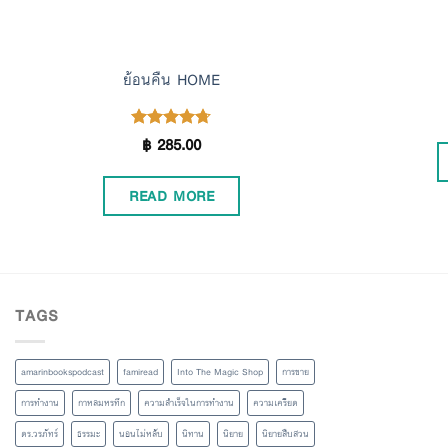
ย้อนคืน HOME
฿
285.00
Rated
4.67
out of 5
READ MORE
TAGS
amarinbookspodcast
famiread
Into The Magic Shop
การขาย
การทำงาน
กาหลมหรทึก
ความสำเร็จในการทำงาน
ความเครียด
ดร.วรภัทร์
ธรรมะ
นอนไม่หลับ
นิทาน
นิยาย
นิยายสืบสวน