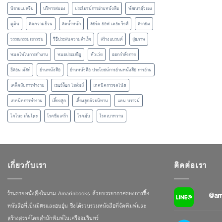
นิยายแปลจีน
บริหารสมอง
ประโยชน์การอ่านหนังสือ
พัฒนาตัวเอง
มูมิน
ลดความอ้วน
ลดน้ำหนัก
ลอร์ด ออฟ เดอะ ริงส์
ลากอม
วรรณกรรมเยาวชน
วิธีประสบความสำเร็จ
สร้างแบรนด์
สุขภาพ
หมดไฟในการทำงาน
หมอประเสริฐ
หัวเว่ย
ออกกำลังกาย
อีลอน มัสก์
อ่านหนังสือ
อ่านหนังสือ ประโยชน์การอ่านหนังสือ การอ่าน
เคล็ดลับการทำงาน
เชอร์ล็อก โฮล์มส์
เทคนิคการจดโน้ต
เทคนิคการทำงาน
เลี้ยงลูก
เลี้ยงลูกด้วยนิทาน
แดน บราวน์
โคโนะ เก็นโตะ
โรคซึมเศร้า
โรคตับ
โรคเบาหวาน
เกี่ยวกับเรา
ติดต่อเรา
ร้านขายหนังสือในนาม Amarinbooks ด้วยบรรยากาศของการซื้อ
@am
หนังสือที่เป็นมิตรและอบอุ่น ซึ่งได้รวบรวมหนังสือที่จัดพิมพ์และ
สร้างสรรค์โดยสำนักพิมพ์ในเครืออมรินทร์