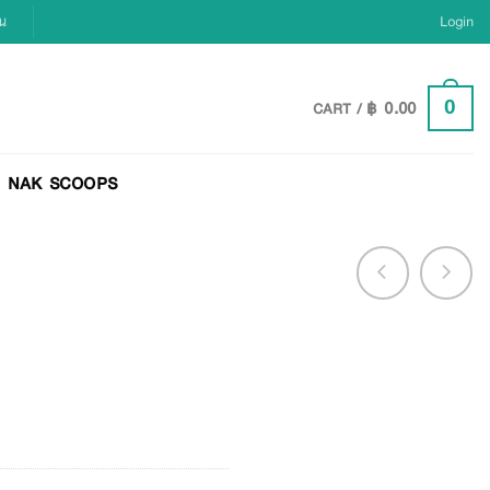
ยน
Login
฿
0.00
0
CART /
NAK SCOOPS