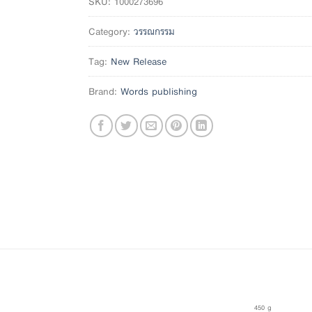
SKU:
1000273696
Category:
วรรณกรรม
Tag:
New Release
Brand:
Words publishing
450 g