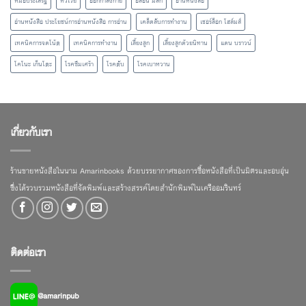
หมอประเสริฐ
หัวเว่ย
ออกกำลังกาย
อีลอน มัสก์
อ่านหนังสือ
อ่านหนังสือ ประโยชน์การอ่านหนังสือ การอ่าน
เคล็ดลับการทำงาน
เชอร์ล็อก โฮล์มส์
เทคนิคการจดโน้ต
เทคนิคการทำงาน
เลี้ยงลูก
เลี้ยงลูกด้วยนิทาน
แดน บราวน์
โคโนะ เก็นโตะ
โรคซึมเศร้า
โรคตับ
โรคเบาหวาน
เกี่ยวกับเรา
ร้านขายหนังสือในนาม Amarinbooks ด้วยบรรยากาศของการซื้อหนังสือที่เป็นมิตรและอบอุ่น
ซึ่งได้รวบรวมหนังสือที่จัดพิมพ์และสร้างสรรค์โดยสำนักพิมพ์ในเครืออมรินทร์
ติดต่อเรา
@amarinpub