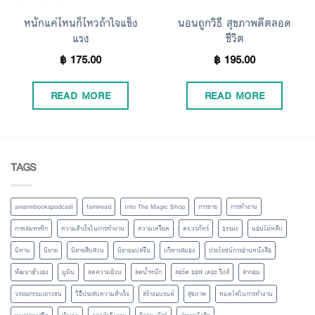
หนักแค่ไหนก็ไหวถ้าใจแข็ง
นอนถูกวิธี สุขภาพดีตลอด
แรง
ชีวิต
฿
175.00
฿
195.00
READ MORE
READ MORE
TAGS
amarinbookspodcast
famiread
Into The Magic Shop
การขาย
การทำงาน
กาหลมหรทึก
ความสำเร็จในการทำงาน
ความเครียด
ดร.วรภัทร์
ธรรมะ
นอนไม่หลับ
นิทาน
นิยาย
นิยายสืบสวน
นิยายแปลจีน
บริหารสมอง
ประโยชน์การอ่านหนังสือ
พัฒนาตัวเอง
มูมิน
ลดความอ้วน
ลดน้ำหนัก
ลอร์ด ออฟ เดอะ ริงส์
ลากอม
วรรณกรรมเยาวชน
วิธีประสบความสำเร็จ
สร้างแบรนด์
สุขภาพ
หมดไฟในการทำงาน