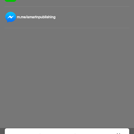
m.me/amarinpublishing