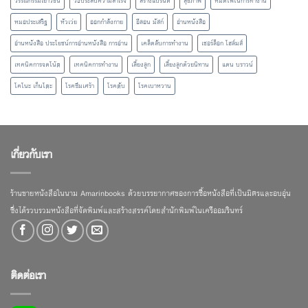
วรรณกรรมเยาวชน
วิธีประสบความสำเร็จ
สร้างแบรนด์
สุขภาพ
หมดไฟในการทำงาน
หมอประเสริฐ
หัวเว่ย
ออกกำลังกาย
อีลอน มัสก์
อ่านหนังสือ
อ่านหนังสือ ประโยชน์การอ่านหนังสือ การอ่าน
เคล็ดลับการทำงาน
เชอร์ล็อก โฮล์มส์
เทคนิคการจดโน้ต
เทคนิคการทำงาน
เลี้ยงลูก
เลี้ยงลูกด้วยนิทาน
แดน บราวน์
โคโนะ เก็นโตะ
โรคซึมเศร้า
โรคตับ
โรคเบาหวาน
เกี่ยวกับเรา
ร้านขายหนังสือในนาม Amarinbooks ด้วยบรรยากาศของการซื้อหนังสือที่เป็นมิตรและอบอุ่น
ซึ่งได้รวบรวมหนังสือที่จัดพิมพ์และสร้างสรรค์โดยสำนักพิมพ์ในเครืออมรินทร์
ติดต่อเรา