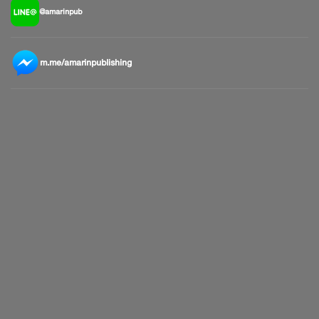
@amarinpub
m.me/amarinpublishing