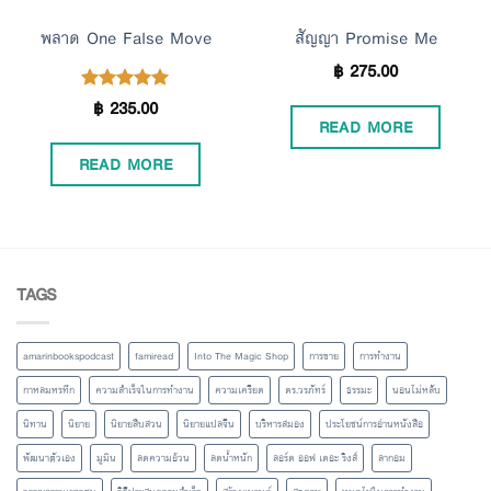
พลาด One False Move
สัญญา Promise Me
฿
275.00
฿
235.00
Rated
5.00
READ MORE
out of 5
READ MORE
TAGS
amarinbookspodcast
famiread
Into The Magic Shop
การขาย
การทำงาน
กาหลมหรทึก
ความสำเร็จในการทำงาน
ความเครียด
ดร.วรภัทร์
ธรรมะ
นอนไม่หลับ
นิทาน
นิยาย
นิยายสืบสวน
นิยายแปลจีน
บริหารสมอง
ประโยชน์การอ่านหนังสือ
พัฒนาตัวเอง
มูมิน
ลดความอ้วน
ลดน้ำหนัก
ลอร์ด ออฟ เดอะ ริงส์
ลากอม