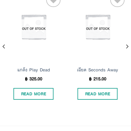
Add to
Add to
OUT OF STOCK
OUT OF STOCK
Wishlist
Wishlist
แกล้ง Play Dead
เฉียด Seconds Away
฿
325.00
฿
215.00
READ MORE
READ MORE