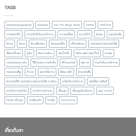
TAGS
amarinbookspodcast
famiread
Into The Magic Shop
การขาย
การทำงาน
กาหลมหรทึก
ความสำเร็จในการทำงาน
ความเครียด
ดร.วรภัทร์
ธรรมะ
นอนไม่หลับ
นิทาน
นิยาย
นิยายสืบสวน
นิยายแปลจีน
บริหารสมอง
ประโยชน์การอ่านหนังสือ
พัฒนาตัวเอง
มูมิน
ลดความอ้วน
ลดน้ำหนัก
ลอร์ด ออฟ เดอะ ริงส์
ลากอม
วรรณกรรมเยาวชน
วิธีประสบความสำเร็จ
สร้างแบรนด์
สุขภาพ
หมดไฟในการทำงาน
หมอประเสริฐ
หัวเว่ย
ออกกำลังกาย
อีลอน มัสก์
อ่านหนังสือ
อ่านหนังสือ ประโยชน์การอ่านหนังสือ การอ่าน
เคล็ดลับการทำงาน
เชอร์ล็อก โฮล์มส์
เทคนิคการจดโน้ต
เทคนิคการทำงาน
เลี้ยงลูก
เลี้ยงลูกด้วยนิทาน
แดน บราวน์
โคโนะ เก็นโตะ
โรคซึมเศร้า
โรคตับ
โรคเบาหวาน
เกี่ยวกับเรา