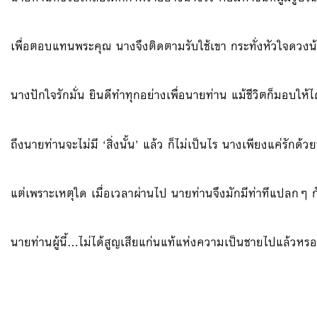
เพื่อตอบแทนพระคุณ นางจึงติดตามรับใช้เขา กระทั่งหัวใจดวงน้
นางปักใจรักมั่น ยินดีทำทุกอย่างเพื่อนายท่าน แม้ชีวิตก็มอบให้ไ
ถึงนายท่านจะไม่มี ‘สิ่งนั้น’ แล้ว ก็ไม่เป็นไร นางเพียงแค่รักด้วยห
แต่เพราะเหตุใด เมื่อเวลาผ่านไป นายท่านจึงมักมีท่าทีแปลกๆ 
นายท่านผู้นี้…ไม่ได้สูญเสียแก่นแท้แห่งความเป็นชายไปแล้วหร