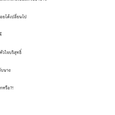
อยได้เปลี่ยนไป
ด้
ัวใจบริสุทธิ์
กับนาง
อกหรือ?!