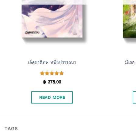
เจ็ดชาติภพ หนึ่งปรารถนา
มีเธอ
฿
375.00
Rated
4.70
out of 5
READ MORE
TAGS