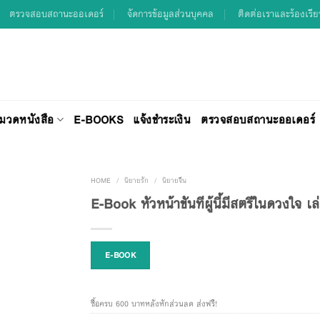
ตรวจสอบสถานะออเดอร์
จัดการข้อมูลส่วนบุคคล
ติดต่อเราและร้องเรี
มวดหนังสือ
E-BOOKS
แจ้งชำระเงิน
ตรวจสอบสถานะออเดอร์
HOME
/
นิยายรัก
/
นิยายจีน
E-Book หัวหน้าขันทีผู้นี้มีสตรีในดวงใจ เล
Add to
Wishlist
E-BOOK
ซื้อครบ 600 บาทหลังหักส่วนลด ส่งฟรี!