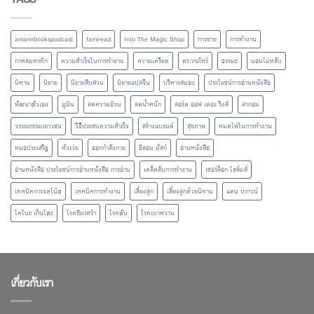
amarinbookspodcast
famiread
Into The Magic Shop
การขาย
การทำงาน
กาหลมหรทึก
ความสำเร็จในการทำงาน
ความเครียด
ดร.วรภัทร์
ธรรมะ
นอนไม่หลับ
นิทาน
นิยาย
นิยายสืบสวน
นิยายแปลจีน
บริหารสมอง
ประโยชน์การอ่านหนังสือ
พัฒนาตัวเอง
มูมิน
ลดความอ้วน
ลดน้ำหนัก
ลอร์ด ออฟ เดอะ ริงส์
ลากอม
วรรณกรรมเยาวชน
วิธีประสบความสำเร็จ
สร้างแบรนด์
สุขภาพ
หมดไฟในการทำงาน
หมอประเสริฐ
หัวเว่ย
ออกกำลังกาย
อีลอน มัสก์
อ่านหนังสือ
อ่านหนังสือ ประโยชน์การอ่านหนังสือ การอ่าน
เคล็ดลับการทำงาน
เชอร์ล็อก โฮล์มส์
เทคนิคการจดโน้ต
เทคนิคการทำงาน
เลี้ยงลูก
เลี้ยงลูกด้วยนิทาน
แดน บราวน์
โคโนะ เก็นโตะ
โรคซึมเศร้า
โรคตับ
โรคเบาหวาน
เกี่ยวกับเรา