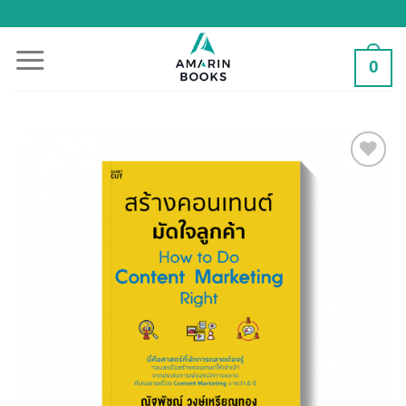
Skip
to
content
0
Add to
Wishlist