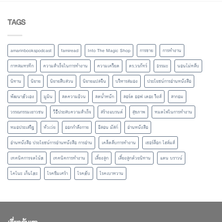
TAGS
amarinbookspodcast
famiread
Into The Magic Shop
การขาย
การทำงาน
กาหลมหรทึก
ความสำเร็จในการทำงาน
ความเครียด
ดร.วรภัทร์
ธรรมะ
นอนไม่หลับ
นิทาน
นิยาย
นิยายสืบสวน
นิยายแปลจีน
บริหารสมอง
ประโยชน์การอ่านหนังสือ
พัฒนาตัวเอง
มูมิน
ลดความอ้วน
ลดน้ำหนัก
ลอร์ด ออฟ เดอะ ริงส์
ลากอม
วรรณกรรมเยาวชน
วิธีประสบความสำเร็จ
สร้างแบรนด์
สุขภาพ
หมดไฟในการทำงาน
หมอประเสริฐ
หัวเว่ย
ออกกำลังกาย
อีลอน มัสก์
อ่านหนังสือ
อ่านหนังสือ ประโยชน์การอ่านหนังสือ การอ่าน
เคล็ดลับการทำงาน
เชอร์ล็อก โฮล์มส์
เทคนิคการจดโน้ต
เทคนิคการทำงาน
เลี้ยงลูก
เลี้ยงลูกด้วยนิทาน
แดน บราวน์
โคโนะ เก็นโตะ
โรคซึมเศร้า
โรคตับ
โรคเบาหวาน