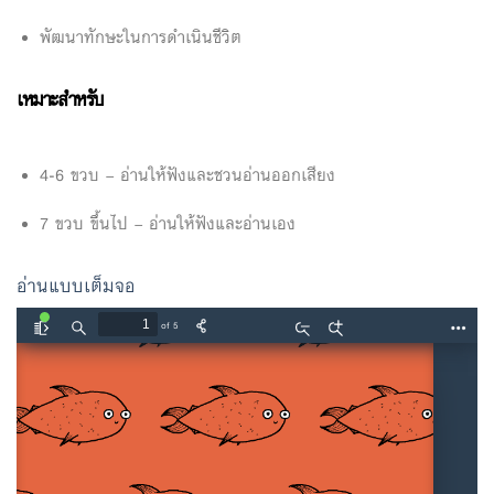
พัฒนาทักษะในการดำเนินชีวิต
เหมาะสำหรับ
4-6 ขวบ – อ่านให้ฟังและชวนอ่านออกเสียง
7 ขวบ ขึ้นไป – อ่านให้ฟังและอ่านเอง
อ่านแบบเต็มจอ