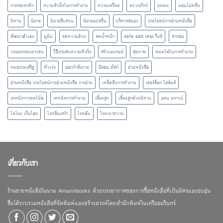
กาหลมหรทึก
ความสำเร็จในการทำงาน
ความเครียด
ดร.วรภัทร์
ธรรมะ
นอนไม่หลับ
นิทาน
นิยาย
นิยายสืบสวน
นิยายแปลจีน
บริหารสมอง
ประโยชน์การอ่านหนังสือ
พัฒนาตัวเอง
มูมิน
ลดความอ้วน
ลดน้ำหนัก
ลอร์ด ออฟ เดอะ ริงส์
ลากอม
วรรณกรรมเยาวชน
วิธีประสบความสำเร็จ
สร้างแบรนด์
สุขภาพ
หมดไฟในการทำงาน
หมอประเสริฐ
หัวเว่ย
ออกกำลังกาย
อีลอน มัสก์
อ่านหนังสือ
อ่านหนังสือ ประโยชน์การอ่านหนังสือ การอ่าน
เคล็ดลับการทำงาน
เชอร์ล็อก โฮล์มส์
เทคนิคการจดโน้ต
เทคนิคการทำงาน
เลี้ยงลูก
เลี้ยงลูกด้วยนิทาน
แดน บราวน์
โคโนะ เก็นโตะ
โรคซึมเศร้า
โรคตับ
โรคเบาหวาน
เกี่ยวกับเรา
ร้านขายหนังสือในนาม Amarinbooks ด้วยบรรยากาศของการซื้อหนังสือที่เป็นมิตรและอบอุ่น
ซึ่งได้รวบรวมหนังสือที่จัดพิมพ์และสร้างสรรค์โดยสำนักพิมพ์ในเครืออมรินทร์